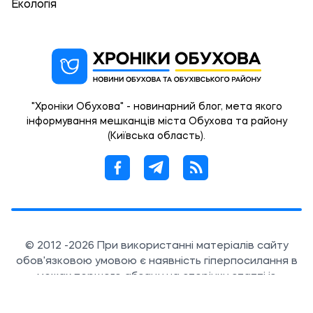
Екологія
"Хроніки Обухова" - новинарний блог, мета якого
інформування мешканців міста Обухова та району
(Київська область).
© 2012 -2026 При використанні матеріалів сайту
обов'язковою умовою є наявність гіперпосилання в
межах першого абзацу на сторінку статті із
зазначенням OBUKHIV.INFO.
Created by 360px.com.ua