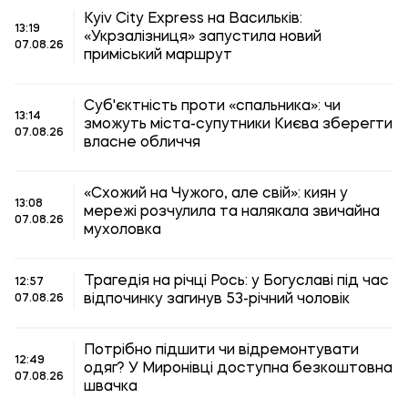
Kyiv City Express на Васильків:
13:19
«Укрзалізниця» запустила новий
07.08.26
приміський маршрут
Суб'єктність проти «спальника»: чи
13:14
зможуть міста-супутники Києва зберегти
07.08.26
власне обличчя
«Схожий на Чужого, але свій»: киян у
13:08
мережі розчулила та налякала звичайна
07.08.26
мухоловка
Трагедія на річці Рось: у Богуславі під час
12:57
відпочинку загинув 53-річний чоловік
07.08.26
Потрібно підшити чи відремонтувати
12:49
одяг? У Миронівці доступна безкоштовна
07.08.26
швачка