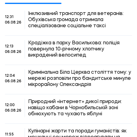
Інклюзивний транспорт для ветеранів:
12:31
Обухівська громада отримала
06.08.26
спеціалізоване соціальне таксі
Крадіжка в парку Василькова: поліція
12:13
повернула 10-річному хлопчику
06.08.26
викрадений велосипед
Кримінальна Біла Церква століття тому: у
12:04
мережі розповіли про бандитське минуле
06.08.26
мікрорайону Олександрія
Природний «інтернет» дикої природи:
12:00
навіщо кабани в Чорнобильській зоні
06.08.26
обнюхують та чухають яблуні
Кулінарні жарти та поради гуманістів: як
11:55