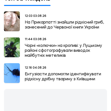
12:03 03.08.26
На Прикарпатті знайшли рідкісний гриб,
занесений до Червоної книги України
11:44 03.08.26
Чорні «колючки» на кропиві: у Луцькому
районі сфотографували виводок
майбутніх метеликів
12:16 04.08.26
Ентузіасти допомогли ідентифікувати
рідкісну дрібну тварину з Київщини