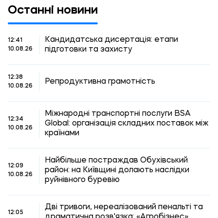
Останні новини
Кандидатська дисертація: етапи
12:41
підготовки та захисту
10.08.26
12:38
Репродуктивна грамотність
10.08.26
Міжнародні транспортні послуги BSA
12:34
Global: організація складних поставок між
10.08.26
країнами
Найбільше постраждав Обухівський
12:09
район: на Київщині долають наслідки
10.08.26
руйнівного буревію
Дві тривоги, нереалізований пенальті та
12:05
драматична розв'язка: «Агробізнес»