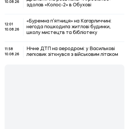
10.08.26
здолав «Колос-2» в Обухові
«Буремна п’ятниця» на Кагарличчині:
12:01
негода пошкодила житлові будинки,
10.08.26
школу мистецтв та бібліотеку
Нічне ДТП на аеродромі: у Василькові
11:58
легковик зіткнувся з військовим літаком
10.08.26