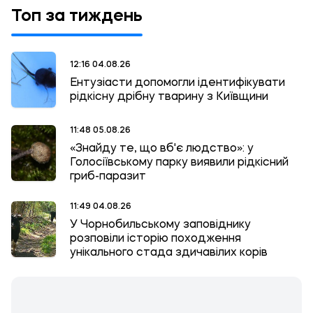
Топ за тиждень
12:16 04.08.26
Ентузіасти допомогли ідентифікувати
рідкісну дрібну тварину з Київщини
11:48 05.08.26
«Знайду те, що вб'є людство»: у
Голосіївському парку виявили рідкісний
гриб-паразит
11:49 04.08.26
У Чорнобильському заповіднику
розповіли історію походження
унікального стада здичавілих корів