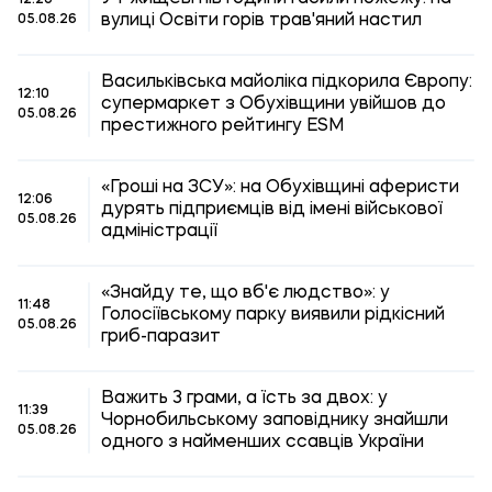
12:20
вулиці Освіти горів трав'яний настил
05.08.26
Васильківська майоліка підкорила Європу:
12:10
супермаркет з Обухівщини увійшов до
05.08.26
престижного рейтингу ESM
«Гроші на ЗСУ»: на Обухівщині аферисти
12:06
дурять підприємців від імені військової
05.08.26
адміністрації
«Знайду те, що вб'є людство»: у
11:48
Голосіївському парку виявили рідкісний
05.08.26
гриб-паразит
Важить 3 грами, а їсть за двох: у
11:39
Чорнобильському заповіднику знайшли
05.08.26
одного з найменших ссавців України