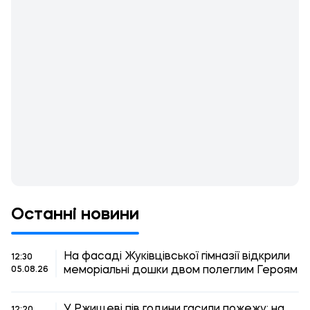
Останні новини
На фасаді Жуківцівської гімназії відкрили
12:30
меморіальні дошки двом полеглим Героям
05.08.26
У Ржищеві пів години гасили пожежу: на