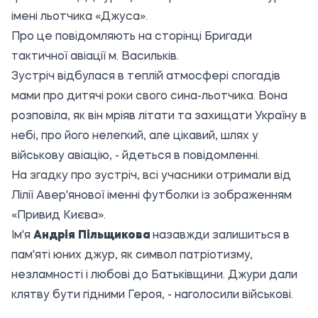
імені льотчика «Джуса».
Про це повідомляють на сторінці
Бригади
тактичної авіації м. Васильків
.
Зустріч відбулася в теплій атмосфері спогадів
мами про дитячі роки свого сина-льотчика. Вона
розповіла, як він мріяв літати та захищати Україну в
небі, про його нелегкий, але цікавий, шлях у
військову авіацію, - йдеться в повідомленні.
На згадку про зустріч, всі учасники отримали від
Лілії Авер'янової іменні футболки із зображенням
«Привид Києва».
Ім'я
Андрія Пільщикова
назавжди залишиться в
пам'яті юних джур, як символ патріотизму,
незламності і любові до Батьківщини. Джури дали
клятву бути гідними Героя, - наголосили військові.