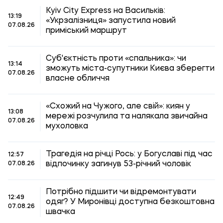
Kyiv City Express на Васильків:
13:19
«Укрзалізниця» запустила новий
07.08.26
приміський маршрут
Суб'єктність проти «спальника»: чи
13:14
зможуть міста-супутники Києва зберегти
07.08.26
власне обличчя
«Схожий на Чужого, але свій»: киян у
13:08
мережі розчулила та налякала звичайна
07.08.26
мухоловка
Трагедія на річці Рось: у Богуславі під час
12:57
відпочинку загинув 53-річний чоловік
07.08.26
Потрібно підшити чи відремонтувати
12:49
одяг? У Миронівці доступна безкоштовна
07.08.26
швачка