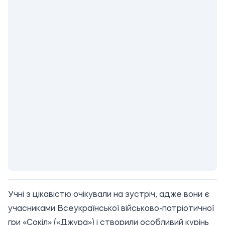
Учні з цікавістю очікували на зустріч, адже вони є
учасниками Всеукраїнської військово-патріотичної
гри «Сокіл» («Джура») і створили особливий курінь