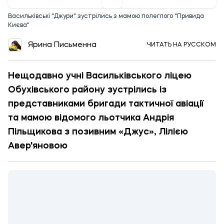
Васильківські "Джури" зустрілись з мамою полеглого "Привида
Києва"
Ярина Письменна
ЧИТАТЬ НА РУССКОМ
Нещодавно учні Васильківського ліцею
Обухівського району зустрілись із
представниками бригади тактичної авіації
та мамою відомого льотчика Андрія
Пільщикова з позивним «Джус», Лілією
Авер'яновою