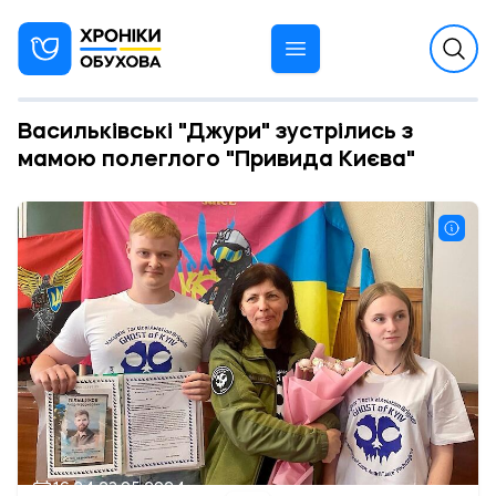
Васильківські "Джури" зустрілись з
мамою полеглого "Привида Києва"
16:24 23.05.2024