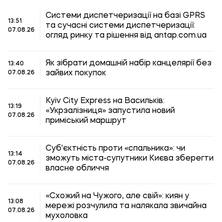
Системи диспетчеризації на базі GPRS
13:51
та сучасні системи диспетчеризації:
07.08.26
огляд ринку та рішення від antap.com.ua
Як зібрати домашній набір канцелярії без
13:40
зайвих покупок
07.08.26
Kyiv City Express на Васильків:
13:19
«Укрзалізниця» запустила новий
07.08.26
приміський маршрут
Суб'єктність проти «спальника»: чи
13:14
зможуть міста-супутники Києва зберегти
07.08.26
власне обличчя
«Схожий на Чужого, але свій»: киян у
13:08
мережі розчулила та налякала звичайна
07.08.26
мухоловка