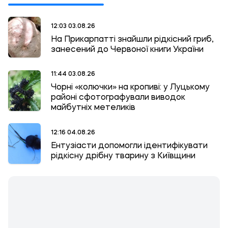
12:03 03.08.26
На Прикарпатті знайшли рідкісний гриб,
занесений до Червоної книги України
11:44 03.08.26
Чорні «колючки» на кропиві: у Луцькому
районі сфотографували виводок
майбутніх метеликів
12:16 04.08.26
Ентузіасти допомогли ідентифікувати
рідкісну дрібну тварину з Київщини