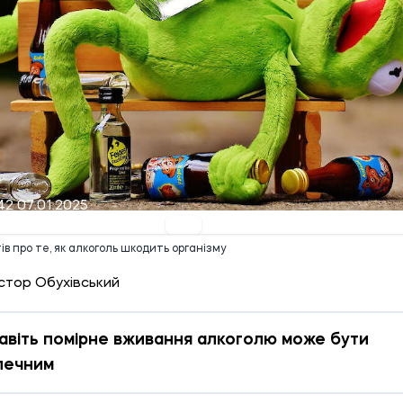
42 07.01.2025
ів про те, як алкоголь шкодить організму
стор Обухівський
авіть помірне вживання алкоголю може бути
печним