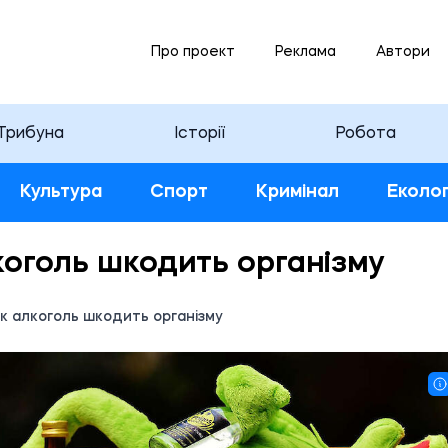
Про проект
Реклама
Автори
Трибуна
Історії
Робота
Культура
Спорт
Кримінал
Еколог
лкоголь шкодить організму
 як алкоголь шкодить організму