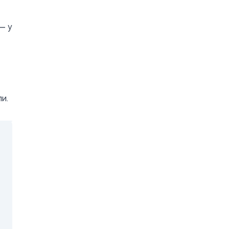
— у
и.