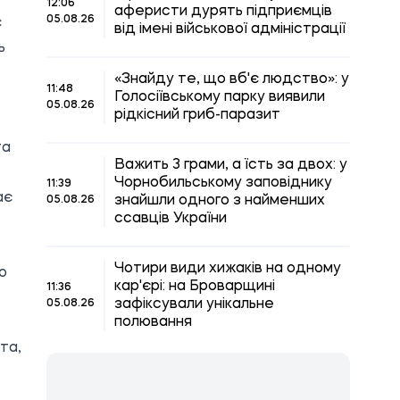
12:06
аферисти дурять підприємців
05.08.26
є
від імені військової адміністрації
ь
«Знайду те, що вб'є людство»: у
11:48
Голосіївському парку виявили
05.08.26
рідкісний гриб-паразит
та
Важить 3 грами, а їсть за двох: у
Чорнобильському заповіднику
11:39
ає
знайшли одного з найменших
05.08.26
ссавців України
Чотири види хижаків на одному
о
кар'єрі: на Броварщині
11:36
зафіксували унікальне
05.08.26
полювання
та,