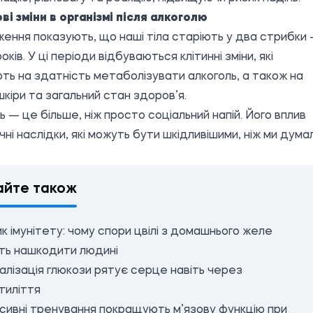
ові зміни в організмі після алкоголю
ення показують, що наші тіла старіють у два стрибки 
років. У ці періоди відбуваються клітинні зміни, які
ть на здатність метаболізувати алкоголь, а також на
шкіри та загальний стан здоров’я.
ь — це більше, ніж просто соціальний напій. Його вплив
чні наслідки, які можуть бути шкідливішими, ніж ми думал
айте також
к імунітету: чому спори цвілі з домашнього желе
ть нашкодити людині
лізація глюкози рятує серце навіть через
тиліття
сивні тренування покращують м’язову функцію при