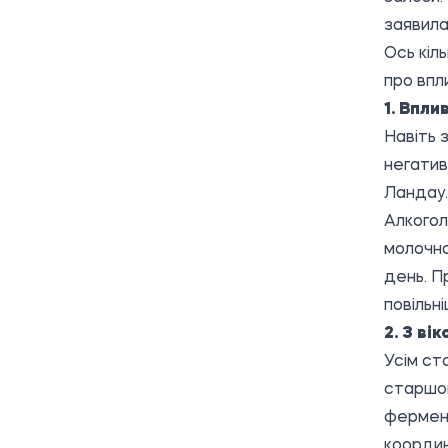
заявила
Ось кіл
про впл
1. Впли
Навіть 
негатив
Ландау.
Алкогол
молочно
день. П
повільн
2. З ві
Усім ст
старшом
фермент
координ