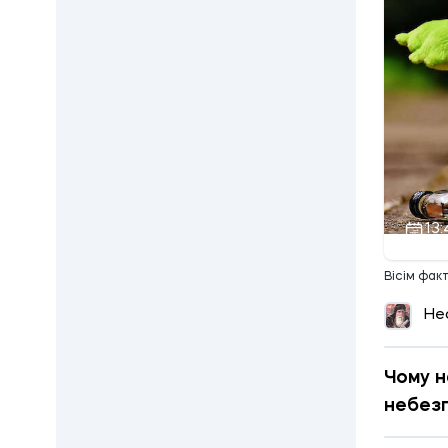
13:
Вісім факт
Не
Чому н
небез