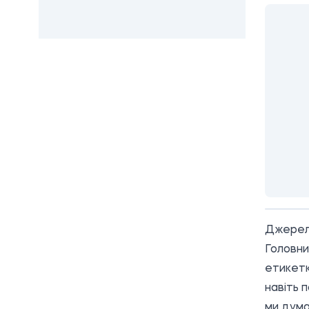
Джерел
Головни
етикетк
навіть 
ми дума