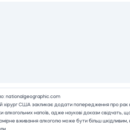
о:
nationalgeographic.com
й хірург США закликає додати попередження про рак 
и алкогольних напоїв, адже наукові докази свідчать, щ
помірне вживання алкоголю може бути більш шкідливим, 
ли.