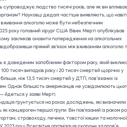
ь супроводжує людство тисячі років, але як він вплива
організм? Науковці дедалі частіше виявляють, що навіт
 вживання алкоголю може бути небезпечним.
 2025 року головний хірург США Вівек Мерті опублікував
 якому закликав оновити попередження на алкогольних
 відобразивши прямий зв'язок між вживанням алкоголю 
ь є доведеним запобіжним фактором раку, який виклик
 100 тисяч випадків раку і 20 тисяч смертей щорічно у
ільше, ніж 13,5 тисяч смертей у ДТП, пов’язаних із
ем. Однак більшість американців не усвідомлюють цьог
 — йдеться у заяві Мерті.
дація ґрунтується на роках досліджень, які визначили
ь як канцероген першої групи. Він пов'язаний із раком ро
 гортані, стравоходу, печінки, товстої кишки та молочної
 У 2023 році Всесвітня організація охорони здоров’я