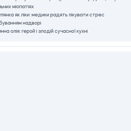
ьних міопатіях
лянка як ліки: медики радять лікувати стрес
буванням надворі
нна олія: герой і злодій сучасної кухні