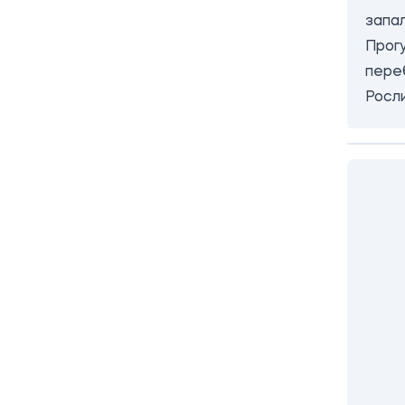
запал
Прогу
пере
Росли