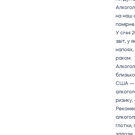
Алкогол
на наш 
помірне
У січні
звіт, у
напоях,
раком.
Алкогол
близько
США — б
алкогол
ризику,
Рекомен
алкогол
глотки,
залози.