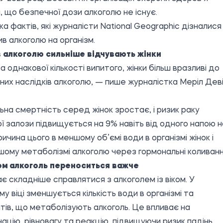
, що безпечної дози алкоголю не існує.
ька фактів, які журналісти National Geographic дізналися
ив алкоголю на організм.
в алкоголю сильніше відчувають жінки
за однакової кількості випитого, жінки більш вразливі до
них наслідків алкоголю, — пише журналістка Меріл Дев
ьна смертність серед жінок зростає, і ризик раку
ї залози підвищується на 9% навіть від одного напою н
ричина цього в меншому об’ємі води в організмі жінок і
ішому метаболізмі алкоголю через гормональні коливанн
ком алкоголь переноситься важче
ає складніше справлятися з алкоголем із віком. У
у віці зменшується кількість води в організмі та
ів, що метаболізують алкоголь. Це впливає на
ацію, рівновагу та реакцію, підвищуючи ризик падінь.