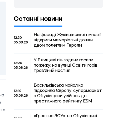
Останні новини
На фасаді Жуківцівської гімназії
12:30
відкрили меморіальні дошки
05.08.26
двом полеглим Героям
У Ржищеві пів години гасили
12:20
пожежу: на вулиці Освіти горів
05.08.26
трав'яний настил
Васильківська майоліка
підкорила Європу: супермаркет
12:10
на
з Обухівщини увійшов до
05.08.26
престижного рейтингу ESM
о
ніж
«Гроші на ЗСУ»: на Обухівщині