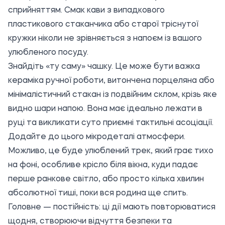
сприйняттям. Смак кави з випадкового
пластикового стаканчика або старої тріснутої
кружки ніколи не зрівняється з напоєм із вашого
улюбленого посуду.
Знайдіть «ту саму» чашку. Це може бути важка
кераміка ручної роботи, витончена порцеляна або
мінімалістичний стакан із подвійним склом, крізь яке
видно шари напою. Вона має ідеально лежати в
руці та викликати суто приємні тактильні асоціації.
Додайте до цього мікродеталі атмосфери.
Можливо, це буде улюблений трек, який грає тихо
на фоні, особливе крісло біля вікна, куди падає
перше ранкове світло, або просто кілька хвилин
абсолютної тиші, поки вся родина ще спить.
Головне — постійність: ці дії мають повторюватися
щодня, створюючи відчуття безпеки та