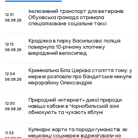
Інклюзивний транспорт для ветеранів:
12:31
Обухівська громада отримала
06.08.26
спеціалізоване соціальне таксі
Крадіжка в парку Василькова: поліція
12:13
повернула 10-річному хлопчику
06.08.26
викрадений велосипед
Кримінальна Біла Церква століття тому: у
12:04
мережі розповіли про бандитське минуле
06.08.26
мікрорайону Олександрія
Природний «інтернет» дикої природи:
12:00
навіщо кабани в Чорнобильській зоні
06.08.26
обнюхують та чухають яблуні
Кулінарні жарти та поради гуманістів: як
11:55
мешканці соцмереж відреагували на