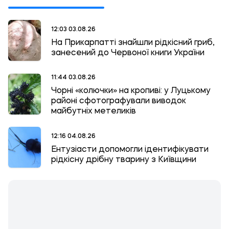
12:03 03.08.26
На Прикарпатті знайшли рідкісний гриб,
занесений до Червоної книги України
11:44 03.08.26
Чорні «колючки» на кропиві: у Луцькому
районі сфотографували виводок
майбутніх метеликів
12:16 04.08.26
Ентузіасти допомогли ідентифікувати
рідкісну дрібну тварину з Київщини