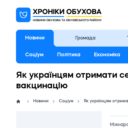
Новини
Громада
Соціум
Політика
Економіка
Як українцям отримати се
вакцинацію
Новини
Соціум
Як українцям отрима
11:
Міжнаро