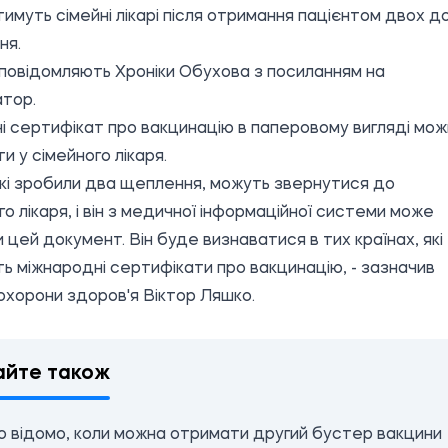
имуть сімейні лікарі після отримання пацієнтом двох д
ня.
повідомляють Хроніки Обухова з
посиланням
на
тор.
ні сертифікат про вакцинацію в паперовому вигляді мо
и у сімейного лікаря.
кі зробили два щеплення, можуть звернутися до
го лікаря, і він з медичної інформаційної системи може
 цей документ. Він буде визнаватися в тих країнах, які
ь міжнародні сертифікати про вакцинацію, - зазначив
 охорони здоров'я Віктор Ляшко.
айте також
о відомо, коли можна отримати другий бустер вакцини