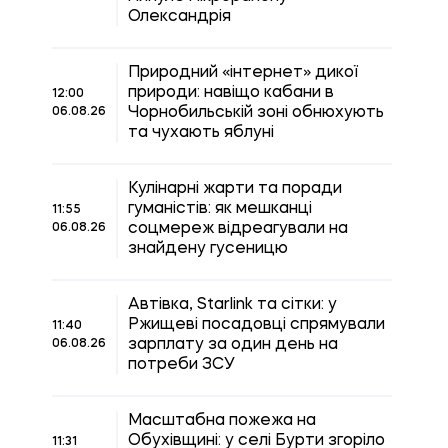
Олександрія
Природний «інтернет» дикої
природи: навіщо кабани в
12:00
Чорнобильській зоні обнюхують
06.08.26
та чухають яблуні
Кулінарні жарти та поради
гуманістів: як мешканці
11:55
соцмереж відреагували на
06.08.26
знайдену гусеницю
Автівка, Starlink та сітки: у
Ржищеві посадовці спрямували
11:40
зарплату за один день на
06.08.26
потреби ЗСУ
Масштабна пожежа на
Обухівщині: у селі Бурти згоріло
11:31