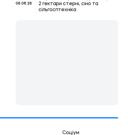
2 гектари стерні, сіно та
06.08.26
сільгосптехніка
Соціум