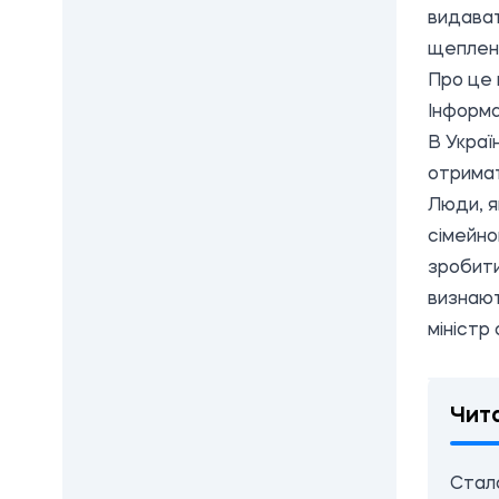
видават
щеплен
Про це 
Інформа
В Украї
отримат
Люди, я
сімейно
зробити
визнают
міністр
Чит
Стал