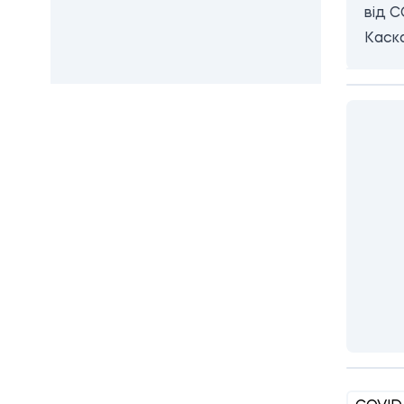
від C
Каска