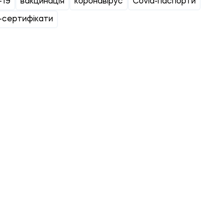
-19
вакцинація
коронавірус
Covid-паспорти
-сертифікати