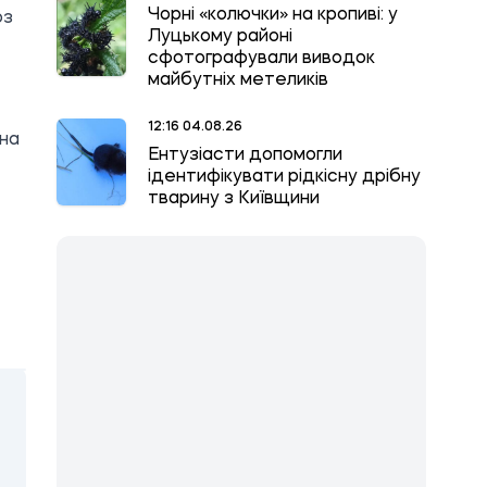
Чорні «колючки» на кропиві: у
оз
Луцькому районі
сфотографували виводок
майбутніх метеликів
12:16 04.08.26
жна
Ентузіасти допомогли
ідентифікувати рідкісну дрібну
тварину з Київщини