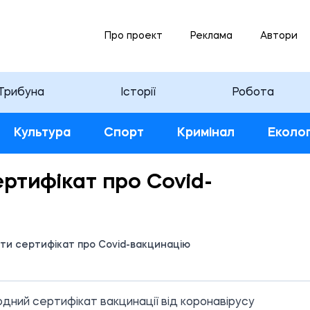
Про проект
Реклама
Автори
Трибуна
Історії
Робота
Культура
Спорт
Кримінал
Еколог
ртифікат про Covid-
ти сертифікат про Covid-вакцинацію
35 09.06.2021
дний сертифікат вакцинації від коронавірусу