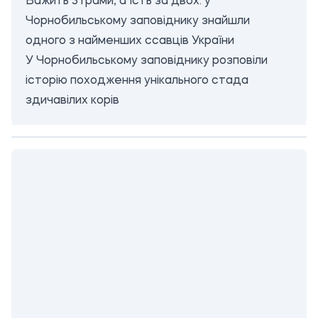
Важить 3 грами, а їсть за двох: у
Чорнобильському заповіднику знайшли
одного з найменших ссавців України
У Чорнобильському заповіднику розповіли
історію походження унікального стада
здичавілих корів