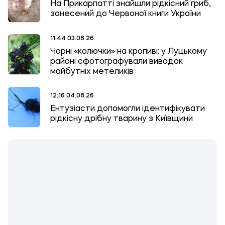
На Прикарпатті знайшли рідкісний гриб,
занесений до Червоної книги України
11:44 03.08.26
Чорні «колючки» на кропиві: у Луцькому
районі сфотографували виводок
майбутніх метеликів
12:16 04.08.26
Ентузіасти допомогли ідентифікувати
рідкісну дрібну тварину з Київщини