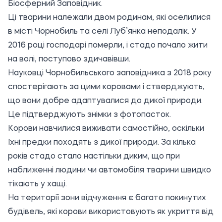
Біосферний Заповідник.
Ці тварини належали двом родинам, які оселилися
в місті Чорнобиль та селі Луб’янка неподалік. У
2016 році господарі померли, і стадо почало жити
на волі, поступово здичавівши.
Науковці Чорнобильського заповідника з 2018 року
спостерігають за цими коровами і стверджують,
що вони добре адаптувалися до дикої природи.
Це підтверджують знімки з фотопасток.
Корови навчилися виживати самостійно, оскільки
їхні предки походять з дикої природи. За кілька
років стадо стало настільки диким, що при
наближенні людини чи автомобіля тварини швидко
тікають у хащі.
На території зони відчуження є багато покинутих
будівель, які корови використовують як укриття від