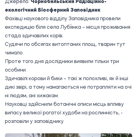
Джерело:
Чорнобильський Радіаційно-
екологічний Біосферний Заповідник
Фахівці наукового відділу Заповідника провели
експедицію біля села Луб´янка – місця проживання
стада здичавілих корів.
Судячи по обсягах витоптаних площ, тварин тут
чимало.
Проте того дня дослідники виявили тільки три
особини.
Здичавілі корови й бики – такі ж полохливі, як й інші
дикі звірі, а тому намагаються не потрапляти на очі
ні людям, ані хижакам.
Науковці здійснили ботанічні описи місць впливу
випасу великої рогатої худоби на рослинність, -
розповіли у заповіднику.