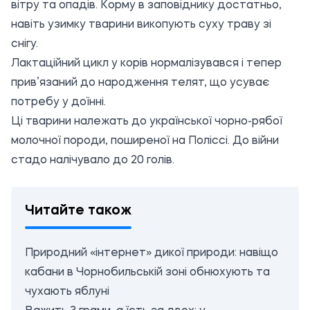
вітру та опадів. Корму в заповіднику достатньо,
навіть узимку тварини викопують суху траву зі
снігу.
Лактаційний цикл у корів нормалізувався і тепер
прив’язаний до народження телят, що усуває
потребу у доїнні.
Ці тварини належать до української чорно-рябої
молочної породи, поширеної на Поліссі. До війни
стадо налічувало до 20 голів.
Читайте також
Природний «інтернет» дикої природи: навіщо
кабани в Чорнобильській зоні обнюхують та
чухають яблуні