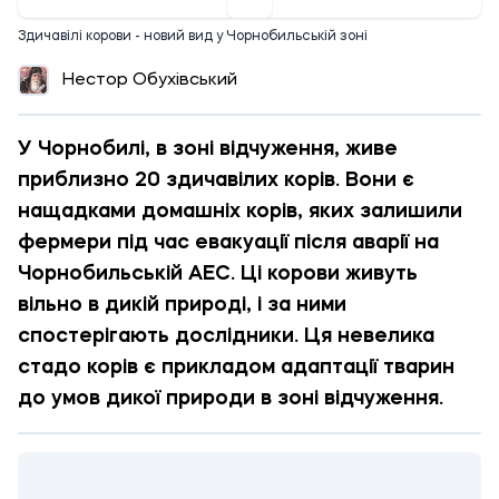
Здичавілі корови - новий вид у Чорнобильській зоні
Нестор Обухівський
У Чорнобилі, в зоні відчуження, живе
приблизно 20 здичавілих корів. Вони є
нащадками домашніх корів, яких залишили
фермери під час евакуації після аварії на
Чорнобильській АЕС. Ці корови живуть
вільно в дикій природі, і за ними
спостерігають дослідники. Ця невелика
стадо корів є прикладом адаптації тварин
до умов дикої природи в зоні відчуження.