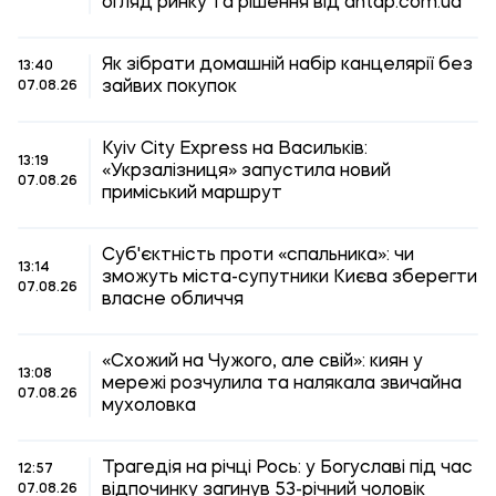
огляд ринку та рішення від antap.com.ua
Як зібрати домашній набір канцелярії без
13:40
зайвих покупок
07.08.26
Kyiv City Express на Васильків:
13:19
«Укрзалізниця» запустила новий
07.08.26
приміський маршрут
Суб'єктність проти «спальника»: чи
13:14
зможуть міста-супутники Києва зберегти
07.08.26
власне обличчя
«Схожий на Чужого, але свій»: киян у
13:08
мережі розчулила та налякала звичайна
07.08.26
мухоловка
Трагедія на річці Рось: у Богуславі під час
12:57
відпочинку загинув 53-річний чоловік
07.08.26