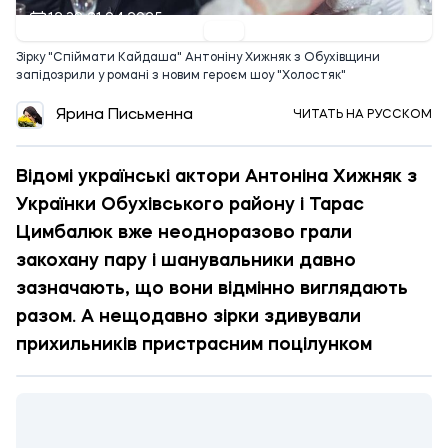
12:30 21.04.2025
Зірку "Спіймати Кайдаша" Антоніну Хижняк з Обухівщини
запідозрили у романі з новим героєм шоу "Холостяк"
Ярина Письменна
ЧИТАТЬ НА РУССКОМ
Відомі українські актори Антоніна Хижняк з
Українки Обухівського району і Тарас
Цимбалюк вже неодноразово грали
закохану пару і шанувальники давно
зазначають, що вони відмінно виглядають
разом. А нещодавно зірки здивували
прихильників пристрасним поцілунком