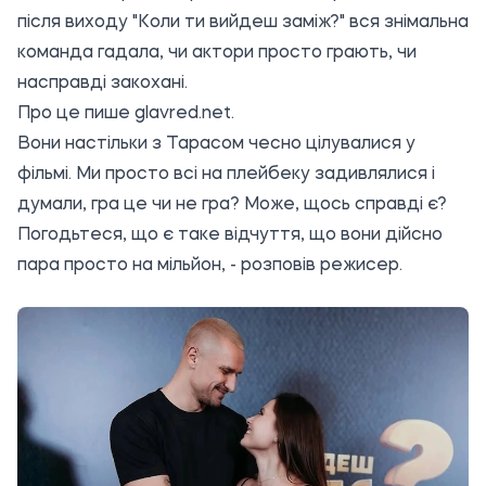
після виходу "Коли ти вийдеш заміж?" вся знімальна
команда гадала, чи актори просто грають, чи
насправді закохані.
Про це пише
glavred.net
.
Вони настільки з Тарасом чесно цілувалися у
фільмі. Ми просто всі на плейбеку задивлялися і
думали, гра це чи не гра? Може, щось справді є?
Погодьтеся, що є таке відчуття, що вони дійсно
пара просто на мільйон, - розповів режисер.