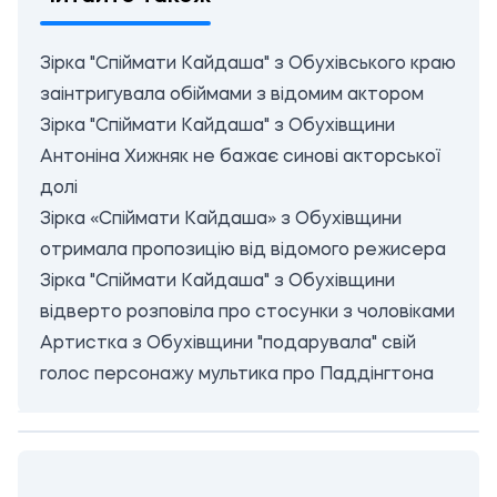
Зірка "Спіймати Кайдаша" з Обухівського краю
заінтригувала обіймами з відомим актором
Зірка "Спіймати Кайдаша" з Обухівщини
Антоніна Хижняк не бажає синові акторської
долі
Зірка «Спіймати Кайдаша» з Обухівщини
отримала пропозицію від відомого режисера
Зірка "Спіймати Кайдаша" з Обухівщини
відверто розповіла про стосунки з чоловіками
Артистка з Обухівщини "подарувала" свій
голос персонажу мультика про Паддінгтона