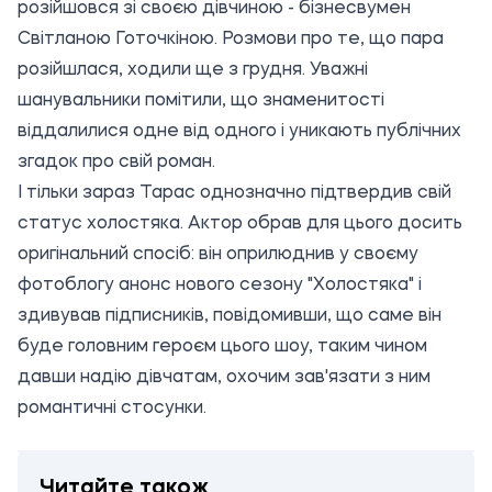
розійшовся зі своєю дівчиною - бізнесвумен
Світланою Готочкіною. Розмови про те, що пара
розійшлася, ходили ще з грудня. Уважні
шанувальники помітили, що знаменитості
віддалилися одне від одного і уникають публічних
згадок про свій роман.
І тільки зараз Тарас однозначно підтвердив свій
статус холостяка. Актор обрав для цього досить
оригінальний спосіб: він оприлюднив у своєму
фотоблогу анонс нового сезону "Холостяка" і
здивував підписників, повідомивши, що саме він
буде головним героєм цього шоу, таким чином
давши надію дівчатам, охочим зав'язати з ним
романтичні стосунки.
Читайте також