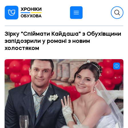
Зірку "Спіймати Кайдаша" з Обухівщини
запідозрили у романі з новим
холостяком