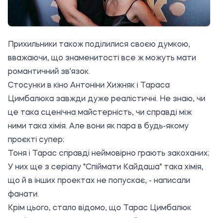
Прихильники також поділилися своєю думкою,
вважаючи, що знаменитості все ж можуть мати
романтичний зв'язок.
Стосунки в кіно Антоніни Хижняк і Тараса
Цимбалюка завжди дуже реалістичні. Не знаю, чи
це така сценічна майстерність, чи справді між
ними така хімія. Але вони як пара в будь-якому
проєкті супер;
Тоня і Тарас справді неймовірно грають закоханих;
У них ще з серіалу "Спіймати Кайдаша" така хімія,
що й в інших проектах не попускає, - написали
фанати.
Крім цього, стало відомо, що Тарас Цимбалюк