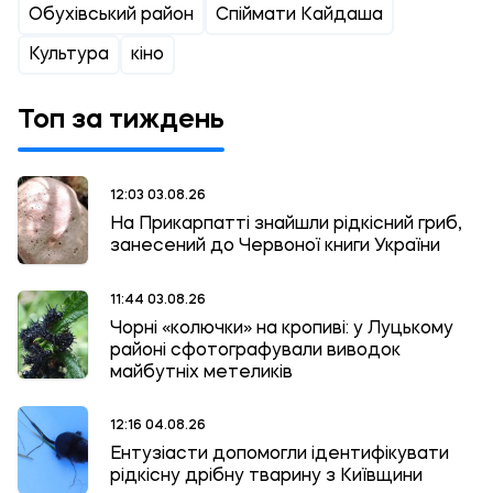
Обухівський район
Спіймати Кайдаша
Культура
кіно
Топ за тиждень
12:03 03.08.26
На Прикарпатті знайшли рідкісний гриб,
занесений до Червоної книги України
11:44 03.08.26
Чорні «колючки» на кропиві: у Луцькому
районі сфотографували виводок
майбутніх метеликів
12:16 04.08.26
Ентузіасти допомогли ідентифікувати
рідкісну дрібну тварину з Київщини