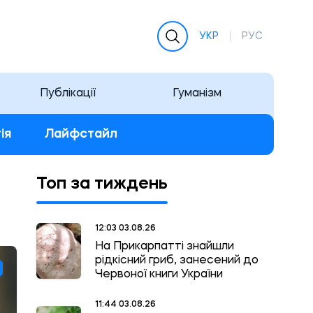
УКР
РУС
Публікації
Гуманізм
ія
Лайфстайл
Топ за тиждень
12:03 03.08.26
На Прикарпатті знайшли
рідкісний гриб, занесений до
Червоної книги України
11:44 03.08.26