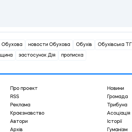
и Обухова
новости Обухова
Обухів
Обухівська ТГ
вщина
застосунок Дія
прописка
Про проект
Новини
RSS
Громада
Реклама
Трибуна
Краєзнавство
Асоціація
Автори
Історії
Архів
Гуманізм