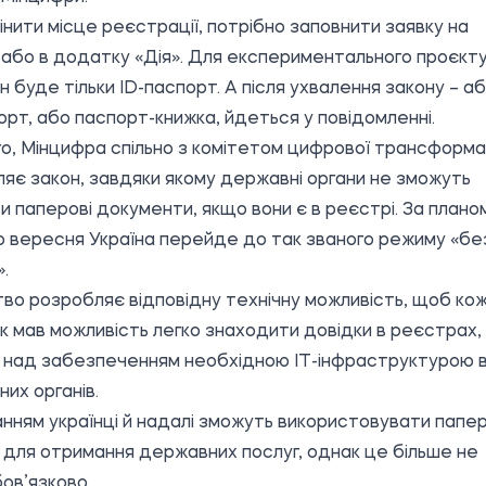
нити місце реєстрації, потрібно заповнити заявку на
 або в додатку «Дія». Для експериментального проєкт
н буде тільки ID-паспорт. А після ухвалення закону – а
орт, або паспорт-книжка, йдеться у повідомленні.
го, Мінцифра спільно з комітетом цифрової трансформа
яє закон, завдяки якому державні органи не зможуть
и паперові документи, якщо вони є в реєстрі. За планом
 вересня Україна перейде до так званого режиму «бе
.
во розробляє відповідну технічну можливість, щоб ко
к мав можливість легко знаходити довідки в реєстрах, 
над забезпеченням необхідною IT-інфраструктурою в
их органів.
нням українці й надалі зможуть використовувати папер
 для отримання державних послуг, однак це більше не
ов’язково.