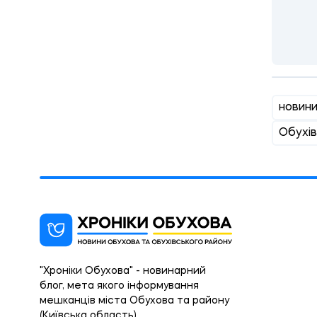
новин
Обухі
"Хроніки Обухова" - новинарний
блог, мета якого інформування
мешканців міста Обухова та району
(Київська область).