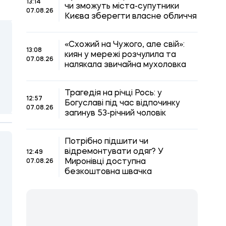
13:14
чи зможуть міста-супутники
07.08.26
Києва зберегти власне обличчя
«Схожий на Чужого, але свій»:
13:08
киян у мережі розчулила та
07.08.26
налякала звичайна мухоловка
Трагедія на річці Рось: у
12:57
Богуславі під час відпочинку
07.08.26
загинув 53-річний чоловік
Потрібно підшити чи
відремонтувати одяг? У
12:49
Миронівці доступна
07.08.26
безкоштовна швачка