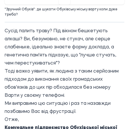
"Зручний Обухів": де шукати Обухівську міську варту коли дуже
треба?
Сусід палить траву? Під вікном бешкетують
алкаші? Ви, безумовно, не стукач, але серце
слабеньке, ідеально знаєте форму доклада, а
генетична пам'ять підказує, що "лучше стучать,
чем перестукиваться"?
Тоді важко уявити, як людина з таким серйозним
підходом до виконання своїх громадських
обов'язків до цих пір обходилася без номеру
Варти у своєму телефоні.
Ми виправимо цю ситуацію і раз та назавжди
позбавимо Вас від фрустрації.
Отже,
Комунальне підприємство Обухівської міської