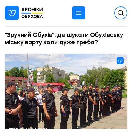
"Зручний Обухів": де шукати Обухівську
міську варту коли дуже треба?
19:07 10.04.2021