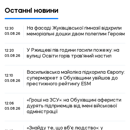
Останні новини
На фасаді Жуківцівської гімназії відкрили
12:30
меморіальні дошки двом полеглим Героям
05.08.26
У Ржищеві пів години гасили пожежу: на
12:20
вулиці Освіти горів трав'яний настил
05.08.26
Васильківська майоліка підкорила Європу:
12:10
супермаркет з Обухівщини увійшов до
05.08.26
престижного рейтингу ESM
«Гроші на ЗСУ»: на Обухівщині аферисти
12:06
дурять підприємців від імені військової
05.08.26
адміністрації
«Знайду те, що вб'є людство»: у