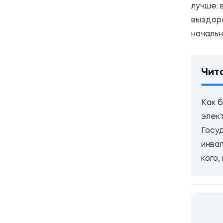
лучше: 
выздор
начальн
Чит
Как 
элек
Госу
инва
кого,