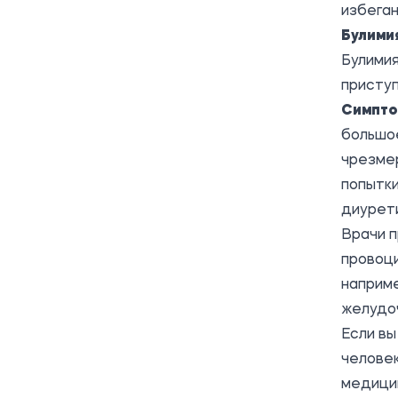
избеган
Булими
Булимия
приступ
Симпто
большое
чрезме
попытки
диурети
Врачи 
провоц
наприм
желудоч
Если вы
челове
медици