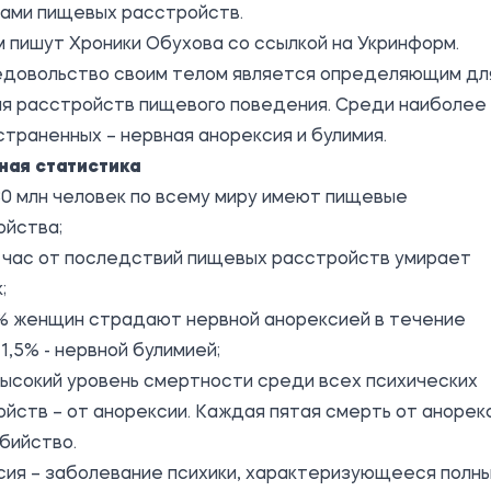
ками пищевых расстройств.
 пишут Хроники Обухова со ссылкой на Укринформ.
едовольство своим телом является определяющим дл
ия расстройств пищевого поведения. Среди наиболее
траненных – нервная анорексия и булимия.
ная статистика
0 млн человек по всему миру имеют пищевые
ойства;
 час от последствий пищевых расстройств умирает
;
1% женщин страдают нервной анорексией в течение
 1,5% - нервной булимией;
ысокий уровень смертности среди всех психических
йств – от анорексии. Каждая пятая смерть от анорек
бийство.
сия – заболевание психики, характеризующееся полн