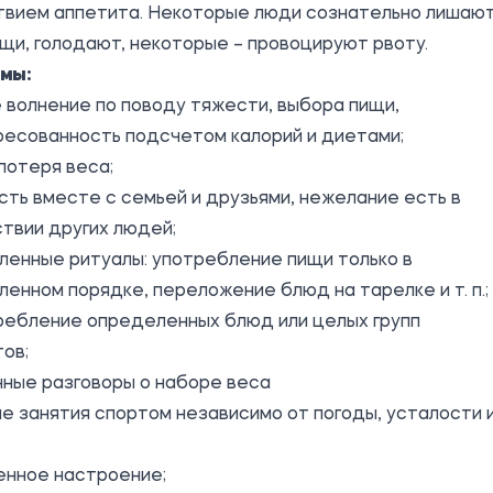
твием аппетита. Некоторые люди сознательно лишаю
щи, голодают, некоторые – провоцируют рвоту.
мы:
 волнение по поводу тяжести, выбора пищи,
ресованность подсчетом калорий и диетами;
потеря веса;
сть вместе с семьей и друзьями, нежелание есть в
твии других людей;
ленные ритуалы: употребление пищи только в
енном порядке, переложение блюд на тарелке и т. п.;
ребление определенных блюд или целых групп
ов;
ные разговоры о наборе веса
е занятия спортом независимо от погоды, усталости 
енное настроение;