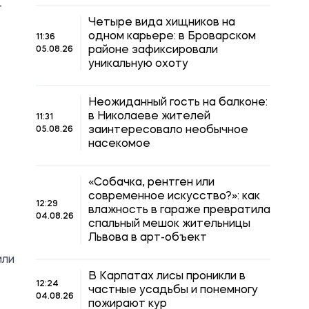
т
Четыре вида хищников на
одном карьере: в Броварском
11:36
районе зафиксировали
05.08.26
уникальную охоту
Неожиданный гость на балконе:
в Николаеве жителей
11:31
заинтересовало необычное
05.08.26
насекомое
«Собачка, рентген или
современное искусство?»: как
12:29
влажность в гараже превратила
04.08.26
спальный мешок жительницы
Львова в арт-объект
или
В Карпатах лисы проникли в
12:24
частные усадьбы и понемногу
04.08.26
пожирают кур