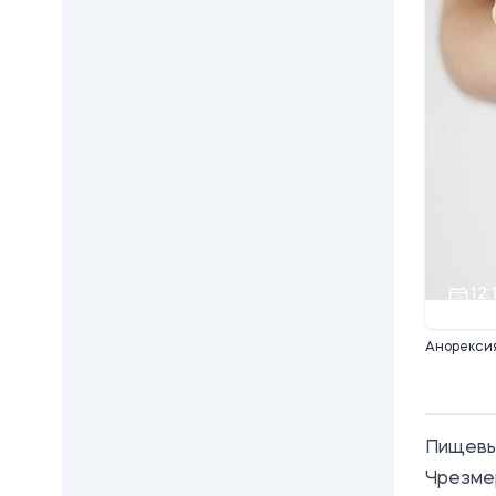
12:
Анорексия
Пищевые
Чрезмер