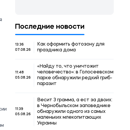
я
Последние новости
Как оформить фотозону для
13:36
праздника дома
07.08.26
«Найду то, что уничтожит
человечество»: в Голосеевском
11:48
парке обнаружили редкий гриб-
05.08.26
паразит
Весит 3 грамма, а ест за двоих:
в Чернобыльском заповеднике
сии
11:39
обнаружили одного из самых
05.08.26
маленьких млекопитающих
Украины
ым