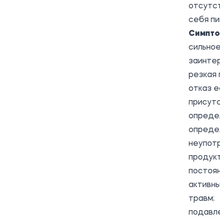
отсутс
себя пи
Симпто
сильное
заинте
резкая 
отказ е
присутс
опреде
определ
неупот
продукт
постоян
активны
травм;
подавл