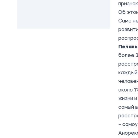
призна
Об этом
Само н
развит
распрос
Печаль
более 3
расстр
каждый
человек
около 
жизни и
самый в
расстро
– самоу
Анорек