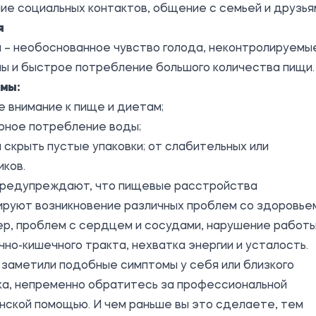
ие социальных контактов, общение с семьей и друзья
я
 – необоснованное чувство голода, неконтролируемы
ы и быстрое потребление большого количества пищи.
мы:
 внимание к пище и диетам;
рное потребление воды;
 скрыть пустые упаковки; от слабительных или
ков.
предупреждают, что пищевые расстройства
ируют возникновение различных проблем со здоровье
ер, проблем с сердцем и сосудами, нарушение работ
но-кишечного тракта, нехватка энергии и усталость.
 заметили подобные симптомы у себя или близкого
ка, непременно обратитесь за профессиональной
нской помощью. И чем раньше вы это сделаете, тем