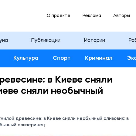
О проекте
Реклама
Авторы
уна
Публикации
Истории
Ра
Культура
Спорт
Криминал
Эк
ревесине: в Киеве сняли
иеве сняли необычный
гнилой древесине: в Киеве сняли необычный слизовик: в
обычный слизеринец