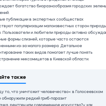
рждает богатство биоразнообразия городских зелен
ений.
ые публикации в экспертных сообществах
ствуют популяризации малоизвестных сторон природ
ы. Пользователи и любители природы активно обсужд
ные формы слизней, которые часто остаются
енными из-за малого размера. Детальное
тирование таких видов помогает лучше понять
странение миксомицетов в Киевской области.
айте также
ду то, что уничтожит человечество»: в Голосеевском
е обнаружили редкий гриб-паразит
чка, рентген или современное искусство?»: как