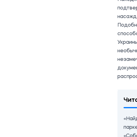
подтве
насажд
Подобн
способ
Украин
необыч
незамеч
докумен
распро
Чит
«Най
парк
«Соба