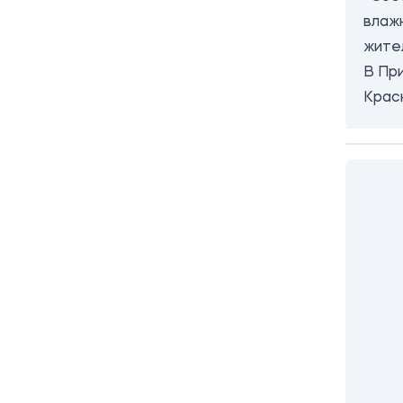
влаж
жите
В Пр
Крас