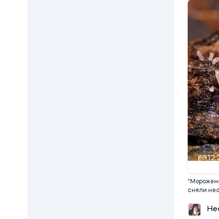
12:
"Морожено
сняли не
Не