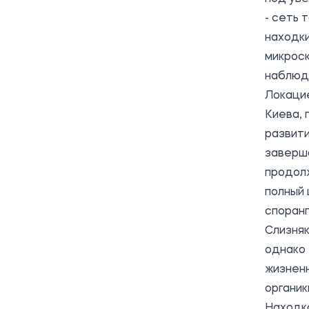
- сеть 
находки
микроск
наблюд
Локацие
Киева, 
развити
заверша
продол
полный
споранг
Слизняк
однако 
жизненн
органик
Находка