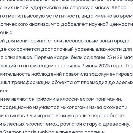
тонких нитей, удерживающих споровую массу. Автор
 отметил высокую эстетичность вида именно во врем
опического анализа, что добавляет научной ценности
ению.
й для мониторинга стали лесопарковые зоны города
где сохраняется достаточный уровень влажности для
я слизевиков. Первые кадры были сделаны 25 и 28 мая,
ющий этап фиксации состоялся 7 июня 2025 года. Та
жительность наблюдений позволила задокументирова
 цикл трансформации объекта от плазмодия до зрелы
иев.
и не являются грибами в классическом понимании,
традиционно изучаются микологами из-за схожести
ых циклов. Они играют важную роль в переработке
и в лесных экосистемах, разлагая старую древесину.
 Stemonitopsis typhina в пределах столицы