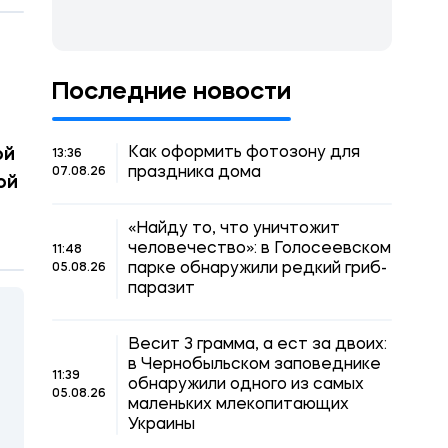
Последние новости
Как оформить фотозону для
ой
13:36
праздника дома
07.08.26
ой
«Найду то, что уничтожит
человечество»: в Голосеевском
11:48
парке обнаружили редкий гриб-
05.08.26
паразит
Весит 3 грамма, а ест за двоих:
в Чернобыльском заповеднике
11:39
обнаружили одного из самых
05.08.26
маленьких млекопитающих
Украины