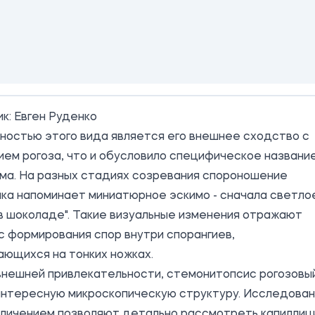
ик:
Евген Руденко
ностью этого вида является его внешнее сходство с
ем рогоза, что и обусловило специфическое названи
ма. На разных стадиях созревания спороношение
ка напоминает миниатюрное эскимо - сначала светлое
в шоколаде". Такие визуальные изменения отражают
 формирования спор внутри спорангиев,
ющихся на тонких ножках.
внешней привлекательности, стемонитопсис рогозовы
интересную микроскопическую структуру. Исследован
еличением позволяют детально рассмотреть капиллиц