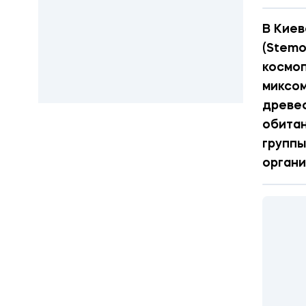
В Киев
(Stemo
космоп
миксом
древес
обитан
группы
органи