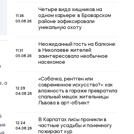
Четыре вида хищников на
одном карьере: в Броварском
11:36
районе зафиксировали
05.08.26
уникальную охоту
Неожиданный гость на балконе:
в Николаеве жителей
11:31
заинтересовало необычное
05.08.26
насекомое
е
«Собачка, рентген или
, а
современное искусство?»: как
12:29
влажность в гараже превратила
04.08.26
спальный мешок жительницы
Львова в арт-объект
й
В Карпатах лисы проникли в
12:24
ия
частные усадьбы и понемногу
04.08.26
пожирают кур
ий