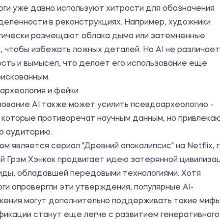
ги уже давно используют хитрости для обозначения
еленности в реконструкциях. Например, художники
гически размещают облака дыма или затемненные
, чтобы избежать ложных деталей. Но AI не различает
сть и вымысел, что делает его использование еще
рискованным.
археология и фейки
ование AI также может усилить псевдоархеологию -
 которые противоречат научным данным, но привлека
ю аудиторию.
м является сериал "Древний апокалипсис" на Netflix, 
й Грэм Хэнкок продвигает идею затерянной цивилиза
иды, обладавшей передовыми технологиями. Хотя
ги опровергли эти утверждения, популярные AI-
жения могут дополнительно поддерживать такие мифы
икации станут еще легче с развитием генеративного 