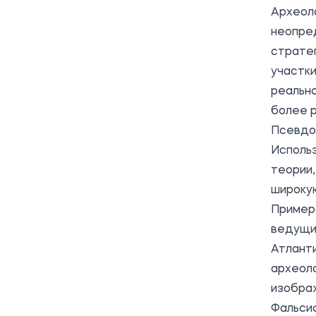
Археоло
неопред
страте
участки
реально
более 
Псевдо
Использ
теории,
широку
Примеро
ведущи
Атлант
археоло
изобра
Фальсиф