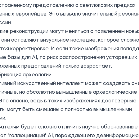
страненному представлению о светлокожих предках
енных европейцев. Это вызвало значительный резона
ссии.
кие реконструкции могут меняться с появлением новы
 они оставляют визуальное наследие, которое сложн
тся корректировке. И если такие изображения попад
ые базы для AI, то риск распространения устаревших
аженных представлений только возрастает.
брикация археологии
тивный искусственный интеллект может создавать оч
тичные, но абсолютно вымышленные археологические
Это опасно, ведь в таких изображениях достоверные
ты могут быть смешаны с полностью вымышленными
ми.
вателям будет сложно отличить научно обоснованные
 от "галлюцинаций" AI, порождающего дезинформацию