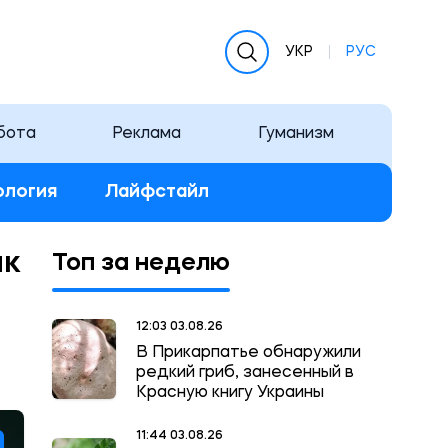
УКР
РУС
бота
Реклама
Гуманизм
ология
Лайфстайл
ак
Топ за неделю
12:03 03.08.26
В Прикарпатье обнаружили
редкий гриб, занесенный в
Красную книгу Украины
11:44 03.08.26