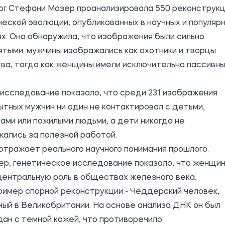
ог Стефани Мозер проанализировала 550 реконструк
еской эволюции, опубликованных в научных и популяр
х. Она обнаружила, что изображения были сильно
тыми: мужчины изображались как охотники и творцы
ва, тогда как женщины имели исключительно пассивн
исследование показало, что среди 231 изображения
тных мужчин ни один не контактировал с детьми,
ми или пожилыми людьми, а дети никогда не
ались за полезной работой.
отражает реального научного понимания прошлого.
ер, генетическое исследование показало, что женщи
центральную роль в обществах железного века.
ример спорной реконструкции - Чеддерский человек,
ый в Великобритании. На основе анализа ДНК он был
ан с темной кожей, что противоречило