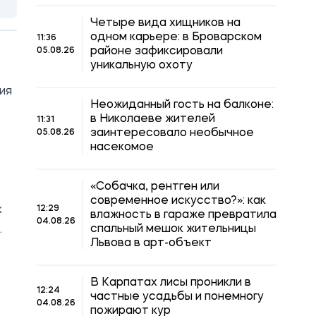
Четыре вида хищников на
одном карьере: в Броварском
11:36
районе зафиксировали
05.08.26
уникальную охоту
ия
Неожиданный гость на балконе:
в Николаеве жителей
11:31
заинтересовало необычное
05.08.26
насекомое
«Собачка, рентген или
современное искусство?»: как
к
12:29
влажность в гараже превратила
04.08.26
спальный мешок жительницы
.
Львова в арт-объект
В Карпатах лисы проникли в
12:24
частные усадьбы и понемногу
04.08.26
пожирают кур