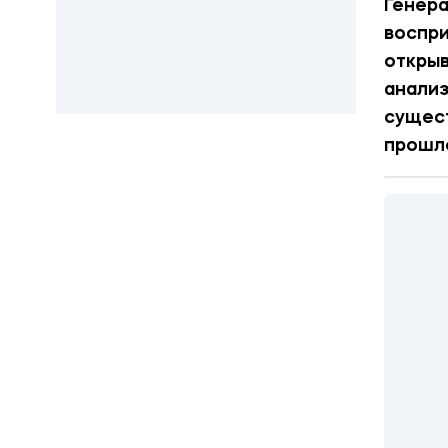
Генера
воспри
открыв
анализ
сущест
прошл