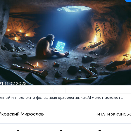
21 11.02.2025
нный интеллект и фальшивая археология: как AI может искажать
йковский Мирослав
ЧИТАТИ УКРАЇНСЬ