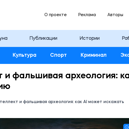
О проекте
Реклама
Авторы
уна
Публикации
Истории
Ра
Культура
Спорт
Криминал
Эк
 и фальшивая археология: к
рию
теллект и фальшивая археология: как AI может искажать