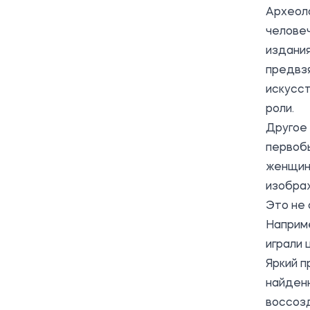
Археол
человеч
издания
предвзя
искусст
роли.
Другое 
первобы
женщина
изображ
Это не 
Наприм
играли 
Яркий п
найденн
воссозд