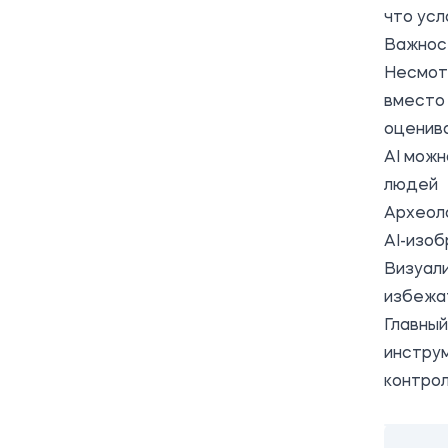
что усл
Важнос
Несмотр
вместо 
оценива
AI можн
людей
Археоло
AI-изо
Визуали
избежа
Главный
инструм
контро