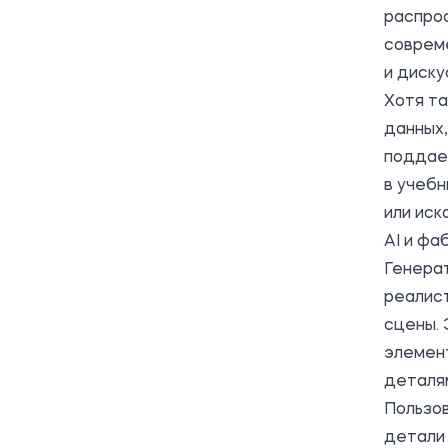
распро
соврем
и диску
Хотя та
данных,
поддае
в учебн
или иск
AI и фа
Генера
реалис
сцены. 
элемен
деталя
Пользо
детали