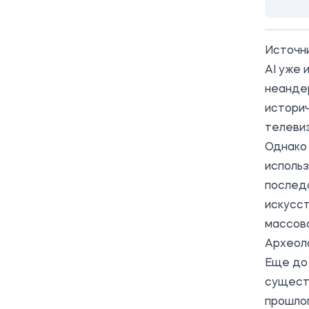
Источн
AI уже 
неандер
историч
телеви
Однако
использ
последс
искусст
массов
Археол
Еще до 
сущест
прошлог