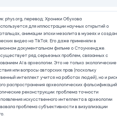
ик:
phys.org
, перевод: Хроники Обухова
используется для иллюстрации научных открытий о
тальцах, анимации эпохи мезолита в музеях и создан
еских видео на TikTok. Его даже применяли в
зионном документальном фильме о Стоунхендже.
 существует ряд серьезных проблем, связанных с
ованием AI в археологии. Это не только экологические
твия или вопросы авторских прав (поскольку
венный интеллект учится на работах людей), но и рис
ого распространения археологических фальсификаций
огические реконструкции: проблема точности
появления искусственного интеллекта в археологии
вовала проблема субъективности в визуализации
о.