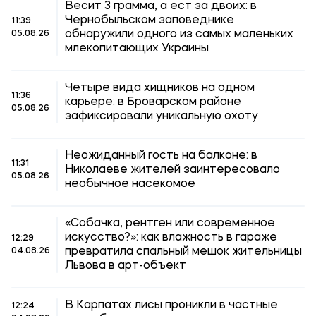
Весит 3 грамма, а ест за двоих: в
Чернобыльском заповеднике
11:39
обнаружили одного из самых маленьких
05.08.26
млекопитающих Украины
Четыре вида хищников на одном
11:36
карьере: в Броварском районе
05.08.26
зафиксировали уникальную охоту
Неожиданный гость на балконе: в
11:31
Николаеве жителей заинтересовало
05.08.26
необычное насекомое
«Собачка, рентген или современное
искусство?»: как влажность в гараже
12:29
превратила спальный мешок жительницы
04.08.26
Львова в арт-объект
В Карпатах лисы проникли в частные
12:24