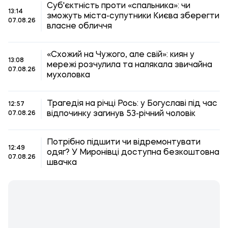
Суб'єктність проти «спальника»: чи
13:14
зможуть міста-супутники Києва зберегти
07.08.26
власне обличчя
«Схожий на Чужого, але свій»: киян у
13:08
мережі розчулила та налякала звичайна
07.08.26
мухоловка
Трагедія на річці Рось: у Богуславі під час
12:57
відпочинку загинув 53-річний чоловік
07.08.26
Потрібно підшити чи відремонтувати
12:49
одяг? У Миронівці доступна безкоштовна
07.08.26
швачка