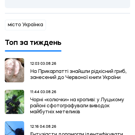
місто Українка
Топ за тиждень
12:03 03.08.26
На Прикарпатті знайшли рідкісний гриб,
занесений до Червоної книги України
11:44 03.08.26
Чорні «колючки» на кропиві: у Луцькому
районі сфотографували виводок
майбутніх метеликів
12:16 04.08.26
Ентузіасти допомогли ідентифікувати