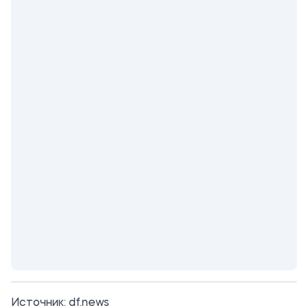
Источник:
df.news