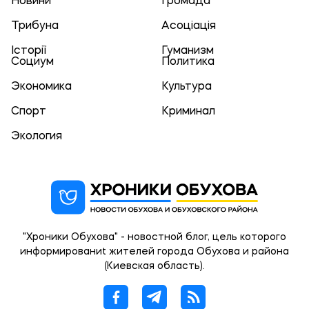
Новини
Громада
Трибуна
Асоціація
Історії
Гуманизм
Социум
Политика
Экономика
Культура
Спорт
Криминал
Экология
"Хроники Обухова" - новостной блог, цель которого
информированиt жителей города Обухова и района
(Киевская область).