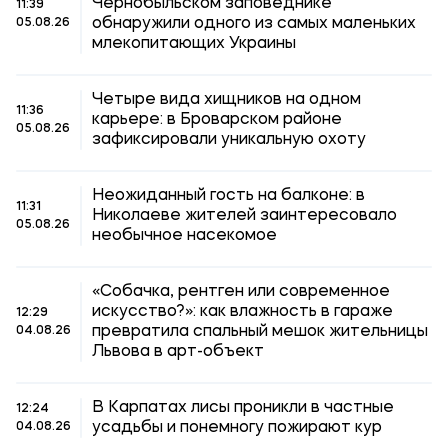
Чернобыльском заповеднике
11:39
обнаружили одного из самых маленьких
05.08.26
млекопитающих Украины
Четыре вида хищников на одном
11:36
карьере: в Броварском районе
05.08.26
зафиксировали уникальную охоту
Неожиданный гость на балконе: в
11:31
Николаеве жителей заинтересовало
05.08.26
необычное насекомое
«Собачка, рентген или современное
искусство?»: как влажность в гараже
12:29
превратила спальный мешок жительницы
04.08.26
Львова в арт-объект
В Карпатах лисы проникли в частные
12:24
усадьбы и понемногу пожирают кур
04.08.26