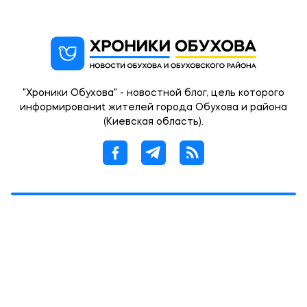
"Хроники Обухова" - новостной блог, цель которого
информированиt жителей города Обухова и района
(Киевская область).
© 2012 -2026 При использовании материалов сайта
обязательным условием является наличие
гиперссылки в пределах первого абзаца на
страницу статьи с указанием OBUKHIV.INFO.
Created by 360px.com.ua