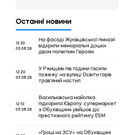
Останні новини
На фасаді Жуківцівської гімназії
12:30
відкрили меморіальні дошки
05.08.26
двом полеглим Героям
У Ржищеві пів години гасили
12:20
пожежу: на вулиці Освіти горів
05.08.26
трав'яний настил
Васильківська майоліка
підкорила Європу: супермаркет
12:10
з Обухівщини увійшов до
05.08.26
престижного рейтингу ESM
«Гроші на ЗСУ»: на Обухівщині