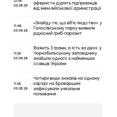
12:06
аферисти дурять підприємців
05.08.26
від імені військової адміністрації
«Знайду те, що вб'є людство»: у
11:48
Голосіївському парку виявили
05.08.26
рідкісний гриб-паразит
Важить 3 грами, а їсть за двох: у
Чорнобильському заповіднику
11:39
знайшли одного з найменших
05.08.26
ссавців України
Чотири види хижаків на одному
кар'єрі: на Броварщині
11:36
зафіксували унікальне
05.08.26
полювання