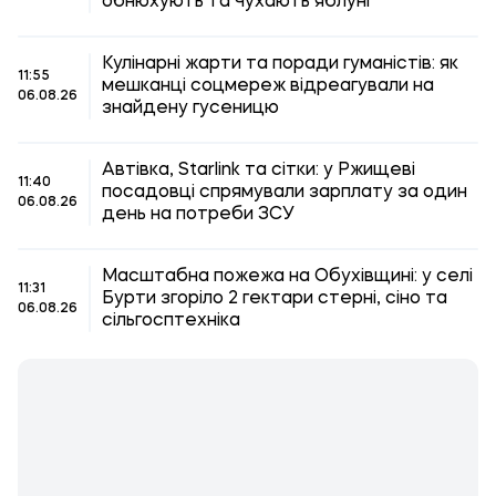
обнюхують та чухають яблуні
Кулінарні жарти та поради гуманістів: як
11:55
мешканці соцмереж відреагували на
06.08.26
знайдену гусеницю
Автівка, Starlink та сітки: у Ржищеві
11:40
посадовці спрямували зарплату за один
06.08.26
день на потреби ЗСУ
Масштабна пожежа на Обухівщині: у селі
11:31
Бурти згоріло 2 гектари стерні, сіно та
06.08.26
сільгосптехніка