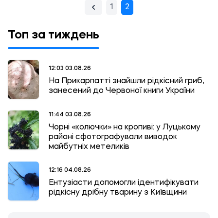
1
2
Топ за тиждень
12:03 03.08.26
На Прикарпатті знайшли рідкісний гриб,
занесений до Червоної книги України
11:44 03.08.26
Чорні «колючки» на кропиві: у Луцькому
районі сфотографували виводок
майбутніх метеликів
12:16 04.08.26
Ентузіасти допомогли ідентифікувати
рідкісну дрібну тварину з Київщини