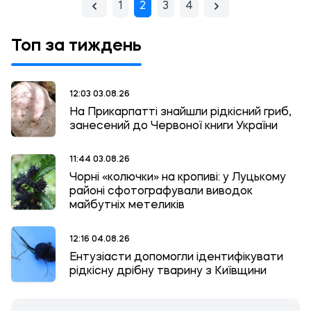
1
2
3
4
Топ за тиждень
12:03 03.08.26
На Прикарпатті знайшли рідкісний гриб,
занесений до Червоної книги України
11:44 03.08.26
Чорні «колючки» на кропиві: у Луцькому
районі сфотографували виводок
майбутніх метеликів
12:16 04.08.26
Ентузіасти допомогли ідентифікувати
рідкісну дрібну тварину з Київщини