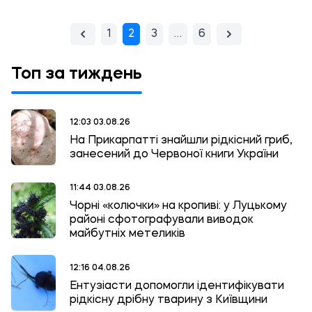
1
2
3
…
6
Топ за тиждень
12:03 03.08.26
На Прикарпатті знайшли рідкісний гриб,
занесений до Червоної книги України
11:44 03.08.26
Чорні «колючки» на кропиві: у Луцькому
районі сфотографували виводок
майбутніх метеликів
12:16 04.08.26
Ентузіасти допомогли ідентифікувати
рідкісну дрібну тварину з Київщини