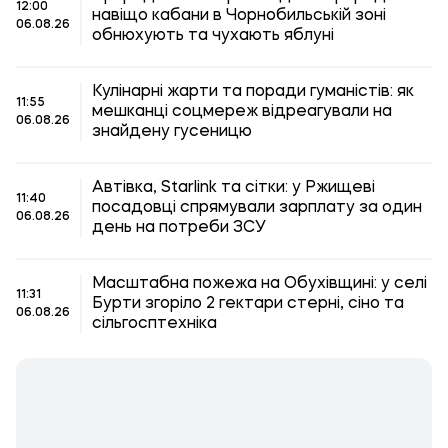
12:00
навіщо кабани в Чорнобильській зоні
06.08.26
обнюхують та чухають яблуні
Кулінарні жарти та поради гуманістів: як
11:55
мешканці соцмереж відреагували на
06.08.26
знайдену гусеницю
Автівка, Starlink та сітки: у Ржищеві
11:40
посадовці спрямували зарплату за один
06.08.26
день на потреби ЗСУ
Масштабна пожежа на Обухівщині: у селі
11:31
Бурти згоріло 2 гектари стерні, сіно та
06.08.26
сільгосптехніка