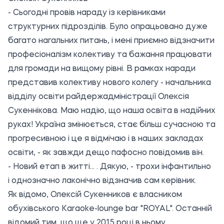
- Сьогодні провів нараду із керівниками
структурних підрозділів. Було опрацьовано дуже
багато нагальних питань, і мені приємно відзначити
професіоналізм колективу та бажання працювати
для громади на вищому рівні. В рамках наради
представив колективу нового колегу - начальника
відділу освіти райдержадміністрації Олексія
Сукеннікова. Маю надію, що наша освіта в надійних
руках! Україна змінюється, стає більш сучасною та
прогресивною і це я відмічаю і в наших закладах
освіти, - як завжди дещо пафосно повідомив він.
- Новий етап в житті... . Дякую, - трохи інфантильно
і однозначно лаконічно відзначив сам керівник.
Як відомо, Олексій Сукенников є власником
обухівського Karaoke-lounge bar "ROYAL". Останній
відомий тим, що ще у
2015 році в ньому