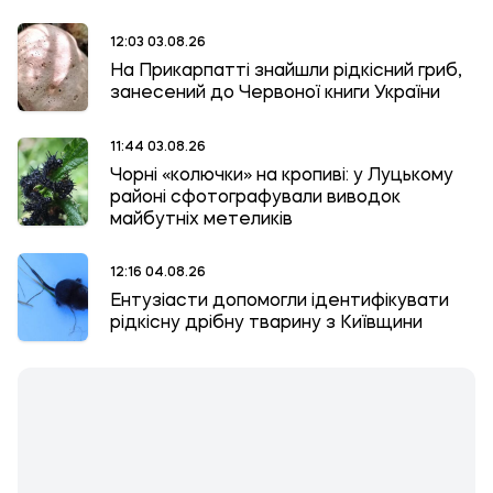
12:03 03.08.26
На Прикарпатті знайшли рідкісний гриб,
занесений до Червоної книги України
11:44 03.08.26
Чорні «колючки» на кропиві: у Луцькому
районі сфотографували виводок
майбутніх метеликів
12:16 04.08.26
Ентузіасти допомогли ідентифікувати
рідкісну дрібну тварину з Київщини