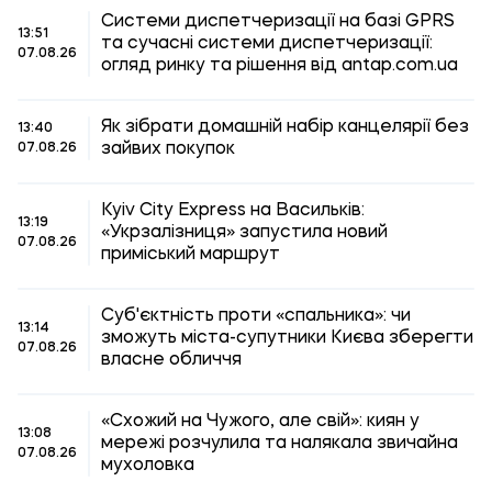
Системи диспетчеризації на базі GPRS
13:51
та сучасні системи диспетчеризації:
07.08.26
огляд ринку та рішення від antap.com.ua
Як зібрати домашній набір канцелярії без
13:40
зайвих покупок
07.08.26
Kyiv City Express на Васильків:
13:19
«Укрзалізниця» запустила новий
07.08.26
приміський маршрут
Суб'єктність проти «спальника»: чи
13:14
зможуть міста-супутники Києва зберегти
07.08.26
власне обличчя
«Схожий на Чужого, але свій»: киян у
13:08
мережі розчулила та налякала звичайна
07.08.26
мухоловка