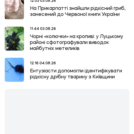
12:03 03.08.26
На Прикарпатті знайшли рідкісний гриб,
занесений до Червоної книги України
11:44 03.08.26
Чорні «колючки» на кропиві: у Луцькому
районі сфотографували виводок
майбутніх метеликів
12:16 04.08.26
Ентузіасти допомогли ідентифікувати
рідкісну дрібну тварину з Київщини