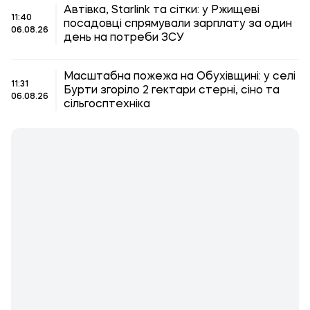
Автівка, Starlink та сітки: у Ржищеві
11:40
посадовці спрямували зарплату за один
06.08.26
день на потреби ЗСУ
Масштабна пожежа на Обухівщині: у селі
11:31
Бурти згоріло 2 гектари стерні, сіно та
06.08.26
сільгосптехніка