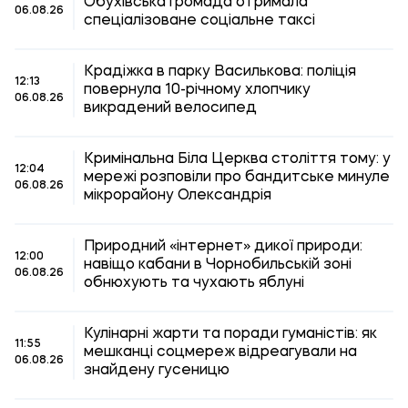
Обухівська громада отримала
06.08.26
спеціалізоване соціальне таксі
Крадіжка в парку Василькова: поліція
12:13
повернула 10-річному хлопчику
06.08.26
викрадений велосипед
Кримінальна Біла Церква століття тому: у
12:04
мережі розповіли про бандитське минуле
06.08.26
мікрорайону Олександрія
Природний «інтернет» дикої природи:
12:00
навіщо кабани в Чорнобильській зоні
06.08.26
обнюхують та чухають яблуні
Кулінарні жарти та поради гуманістів: як
11:55
мешканці соцмереж відреагували на
06.08.26
знайдену гусеницю