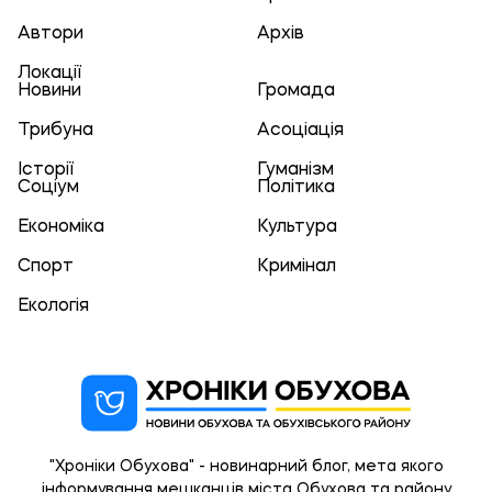
Автори
Архів
Локації
Новини
Громада
Трибуна
Асоціація
Історії
Гуманізм
Соціум
Політика
Економіка
Культура
Спорт
Кримінал
Екологія
"Хроніки Обухова" - новинарний блог, мета якого
інформування мешканців міста Обухова та району