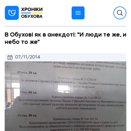
В Обухові як в анекдоті: "И люди те же, и
небо то же"
07/11/2014