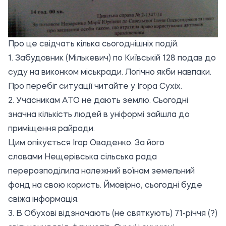
Про це свідчать кілька сьогоднішніх подій.
1. Забудовник (Мількевич) по Київській 128 подав до
суду на виконком міськради. Логічно якби навпаки.
Про перебіг ситуації читайте у
Ігора Сухіх.
2. Учасникам АТО не дають землю. Сьогодні
значна кількість людей в уніформі зайшла до
приміщення райради.
Цим опікується
Ігор Оваденко.
За його
словами
Нещерівська сільська рада
перерозподілила належний воїнам земельний
фонд на свою користь
. Ймовірно, сьогодні буде
свіжа інформація.
3. В Обухові відзначають (не святкують) 71-річчя (?)