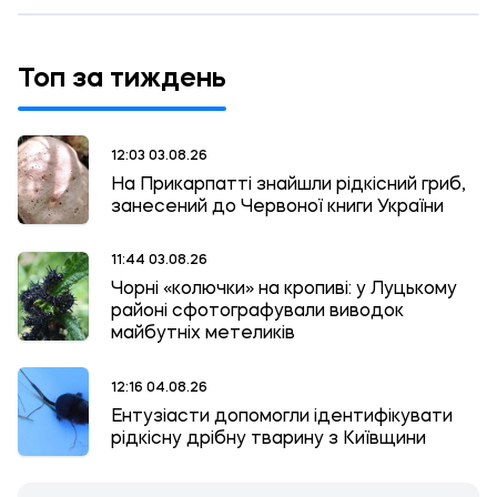
Топ за тиждень
12:03 03.08.26
На Прикарпатті знайшли рідкісний гриб,
занесений до Червоної книги України
11:44 03.08.26
Чорні «колючки» на кропиві: у Луцькому
районі сфотографували виводок
майбутніх метеликів
12:16 04.08.26
Ентузіасти допомогли ідентифікувати
рідкісну дрібну тварину з Київщини