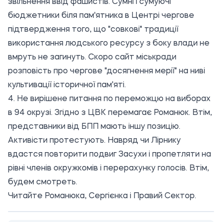
звільнення ввід фашистів. Сумні і сумуючі
бюджетники біля пам'ятника в Центрі чергове
підтвердження того, що "совкові" традиції
використання людського ресурсу з боку влади не
вмруть не загинуть. Скоро
сайт міськради
розповість про чергове "досягнення мерії" на ниві
культивації історичної пам'яті.
4. Не вирішене питання по переможцю на виборах
в 94 окрузі. Згідно з ЦВК перемагає Романюк. Втім,
представники від БПП мають іншу позицію.
Активісти протестують.
Навряд чи Лірнику
вдастся повторити подвиг Засухи і пропетляти на
рівні членів окружкомів і перерахунку голосів. Втім,
будем смотреть.
Читайте
Романюка
,
Сергієнка
і
Правий Сектор.