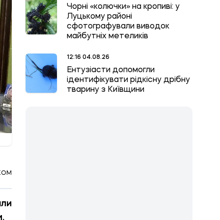
Чорні «колючки» на кропиві: у
Луцькому районі
сфотографували виводок
майбутніх метеликів
12:16 04.08.26
Ентузіасти допомогли
ідентифікувати рідкісну дрібну
тварину з Київщини
КОМ
али
.