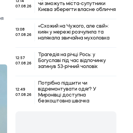
13:14
чи зможуть міста-супутники
07.08.26
Києва зберегти власне обличчя
оя
«Схожий на Чужого, але свій»:
13:08
киян у мережі розчулила та
07.08.26
налякала звичайна мухоловка
Трагедія на річці Рось: у
12:57
Богуславі під час відпочинку
07.08.26
загинув 53-річний чоловік
Потрібно підшити чи
відремонтувати одяг? У
12:49
Миронівці доступна
07.08.26
безкоштовна швачка