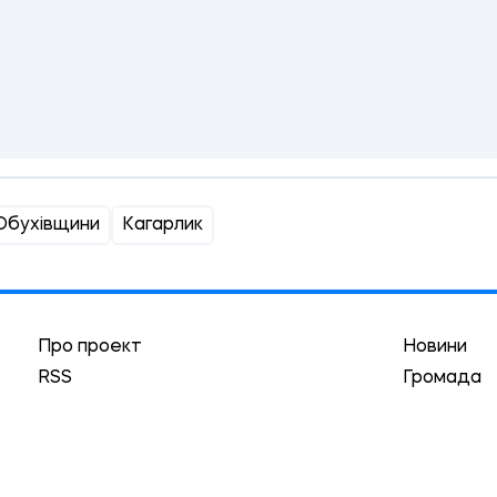
Обухівщини
Кагарлик
Про проект
Новини
RSS
Громада
Реклама
Трибуна
Краєзнавство
Асоціація
Автори
Історії