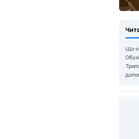
Чит
Що о
Обухі
Трипі
допом