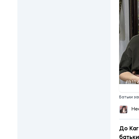
11:
Батьки за
Не
До Каг
батьки