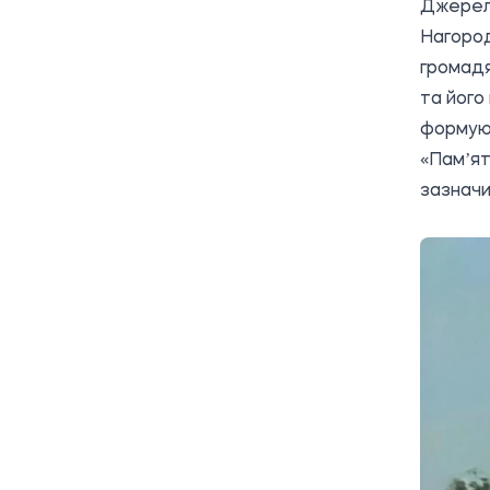
Джерел
Нагород
громадя
та його
формуют
«Памʼят
зазначи