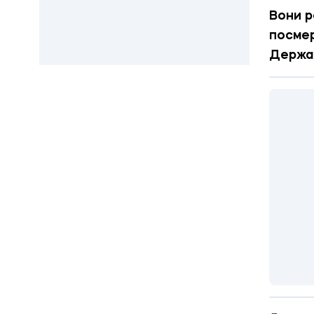
Вони р
посмер
Держа