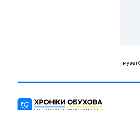
музеї 
"Хроніки Обухова" - новинарний
блог, мета якого інформування
мешканців міста Обухова та району