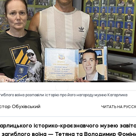
48 03.09.2025
гиблого воїна розповіли історію про його нагороду музею Кагарлика
стор Обухівський
ЧИТАТЬ НА РУСС
арлицького історико-краєзнавчого музею завіт
 загиблого воїна — Тетяна та Володимир Фоміни