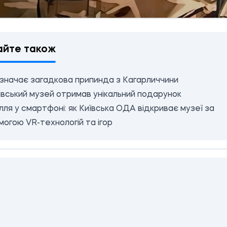
айте також
значає загадкова припинда з Кагарличчини
вський музей отримав унікальний подарунок
лля у смартфоні: як Київська ОДА відкриває музеї за
огою VR-технологій та ігор