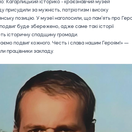
о:
Кагарлицький історико - краєзнавчий музей
у присудили за мужність, патріотизм і високу
нську позицію. У музеї наголосили, що пам’ять про Гер
 подвиг буде збережено, адже саме такі історії
ь історичну спадщину громади.
аємо подвиг кожного. Честь і слава нашим Героям!» —
ли працівники закладу.