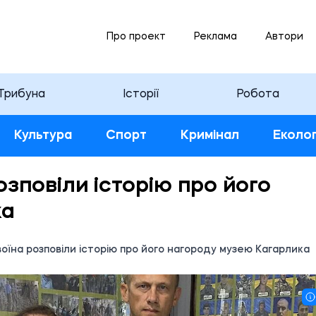
Про проект
Реклама
Автори
Трибуна
Історії
Робота
Культура
Спорт
Кримінал
Еколог
озповіли історію про його
ка
воїна розповіли історію про його нагороду музею Кагарлика