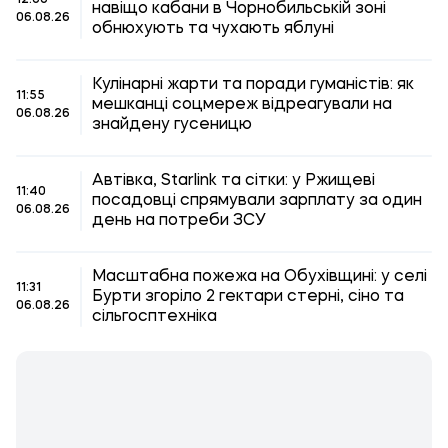
12:00
навіщо кабани в Чорнобильській зоні
06.08.26
обнюхують та чухають яблуні
Кулінарні жарти та поради гуманістів: як
11:55
мешканці соцмереж відреагували на
06.08.26
знайдену гусеницю
Автівка, Starlink та сітки: у Ржищеві
11:40
посадовці спрямували зарплату за один
06.08.26
день на потреби ЗСУ
Масштабна пожежа на Обухівщині: у селі
11:31
Бурти згоріло 2 гектари стерні, сіно та
06.08.26
сільгосптехніка