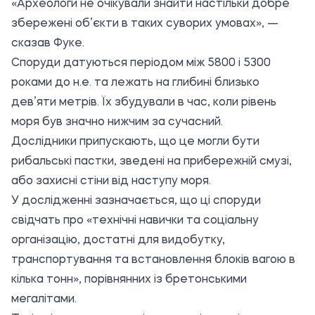
«Археологи не очікували знайти настільки добре
збережені об’єкти в таких суворих умовах», —
сказав Фуке.
Споруди датуються періодом між 5800 і 5300
роками до н.е. та лежать на глибині близько
дев’яти метрів. Їх збудували в час, коли рівень
моря був значно нижчим за сучасний.
Дослідники припускають, що це могли бути
рибальські пастки, зведені на прибережній смузі,
або захисні стіни від наступу моря.
У дослідженні зазначається, що ці споруди
свідчать про «технічні навички та соціальну
організацію, достатні для видобутку,
транспортування та встановлення блоків вагою в
кілька тонн», порівнянних із бретонськими
мегалітами.