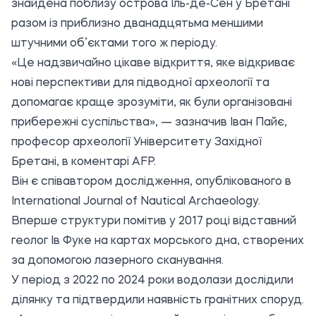
знайдена поблизу острова Іль-де-Сен у Бретані
разом із приблизно дванадцятьма меншими
штучними об’єктами того ж періоду.
«Це надзвичайно цікаве відкриття, яке відкриває
нові перспективи для підводної археології та
допомагає краще зрозуміти, як були організовані
прибережні суспільства», — зазначив Іван Пайє,
професор археології Університету Західної
Бретані, в коментарі AFP.
Він є співавтором дослідження, опублікованого в
International Journal of Nautical Archaeology.
Вперше структури помітив у 2017 році відставний
геолог Ів Фуке на картах морського дна, створених
за допомогою лазерного сканування.
У період з 2022 по 2024 роки водолази дослідили
ділянку та підтвердили наявність гранітних споруд.