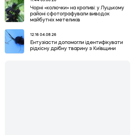
11:44 03.08.26
Чорні «колючки» на кропиві: у Луцькому
районі сфотографували виводок
майбутніх метеликів
12:16 04.08.26
Ентузіасти допомогли ідентифікувати
рідкісну дрібну тварину з Київщини