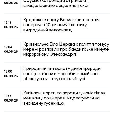
Обухівська громада отримала
06.08.26
спеціалізоване соціальне таксі
Крадіжка в парку Василькова: поліція
12:13
повернула 10-річному хлопчику
06.08.26
викрадений велосипед
Кримінальна Біла Церква століття тому: у
12:04
мережі розповіли про бандитське минуле
06.08.26
мікрорайону Олександрія
Природний «інтернет» дикої природи:
12:00
навіщо кабани в Чорнобильській зоні
06.08.26
обнюхують та чухають яблуні
Кулінарні жарти та поради гуманістів: як
11:55
мешканці соцмереж відреагували на
06.08.26
знайдену гусеницю