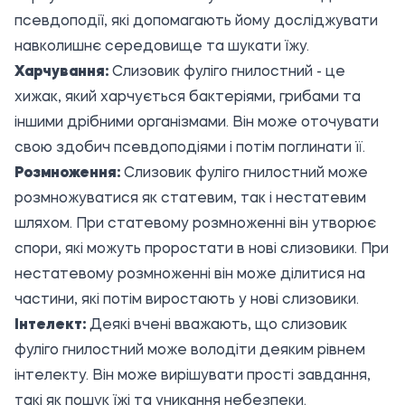
псевдоподії, які допомагають йому досліджувати
навколишнє середовище та шукати їжу.
Харчування:
Слизовик фуліго гнилостний - це
хижак, який харчується бактеріями, грибами та
іншими дрібними організмами. Він може оточувати
свою здобич псевдоподіями і потім поглинати її.
Розмноження:
Слизовик фуліго гнилостний може
розмножуватися як статевим, так і нестатевим
шляхом. При статевому розмноженні він утворює
спори, які можуть проростати в нові слизовики. При
нестатевому розмноженні він може ділитися на
частини, які потім виростають у нові слизовики.
Інтелект:
Деякі вчені вважають, що слизовик
фуліго гнилостний може володіти деяким рівнем
інтелекту. Він може вирішувати прості завдання,
такі як пошук їжі та уникання небезпеки.