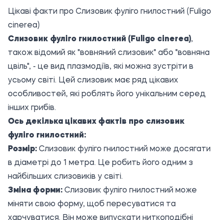
Цікаві факти про Слизовик фуліго гнилостний (Fuligo
cinerea)
Слизовик фуліго гнилостний (Fuligo cinerea)
,
також відомий як "вовняний слизовик" або "вовняна
цвіль", - це вид плазмодіїв, які можна зустріти в
усьому світі. Цей слизовик має ряд цікавих
особливостей, які роблять його унікальним серед
інших грибів.
Ось декілька цікавих фактів про слизовик
фуліго гнилостний:
Розмір:
Слизовик фуліго гнилостний може досягати
в діаметрі до 1 метра. Це робить його одним з
найбільших слизовиків у світі.
Зміна форми:
Слизовик фуліго гнилостний може
міняти свою форму, щоб пересуватися та
харчуватися. Він може випускати ниткоподібні