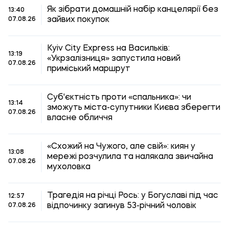
Як зібрати домашній набір канцелярії без
13:40
зайвих покупок
07.08.26
Kyiv City Express на Васильків:
13:19
«Укрзалізниця» запустила новий
07.08.26
приміський маршрут
Суб'єктність проти «спальника»: чи
13:14
зможуть міста-супутники Києва зберегти
07.08.26
власне обличчя
«Схожий на Чужого, але свій»: киян у
13:08
мережі розчулила та налякала звичайна
07.08.26
мухоловка
Трагедія на річці Рось: у Богуславі під час
12:57
відпочинку загинув 53-річний чоловік
07.08.26