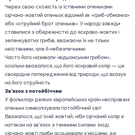
Через свою схожість із їстівними опеньками
сірчано-жовтий опеньок відомий як «гриб-обманка»
або «отруйний брат опеньків». У народі завжди
ставилися з обережністю до яскраво-жовтих і
зеленкуватих грибів, вважаючи їх не тільки
неїстівними, але й небезпечними.
Часто його називали «відьомським грибом»,
оскільки вважалося, що його яскравий колір — це
своєрідне попередження від природи, що вказує
на його отруйність.
Зв’язок з потойбіччям
:
У фольклорі деяких європейських країн несправжні
опеньки символізували потойбічний світ.
Вважалося, що їхній жовтий, ніби сірчаний колір є
натяком на зв’язок з темними силами. Іноді
сірчано-жовті гриби асоціювали з місцями, де