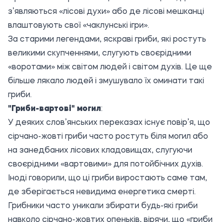
з’являються «лісові духи» або де лісові мешканці
влаштовують свої «чаклунські ігри».
За старими легендами, яскраві гриби, які ростуть
великими скупченнями, слугують своєрідними
«воротами» між світом людей і світом духів. Це ще
більше лякало людей і змушувало їх оминати такі
гриби.
"Гриби-вартові" могил
:
У деяких слов’янських переказах існує повір’я, що
сірчано-жовті гриби часто ростуть біля могил або
на занедбаних лісових кладовищах, слугуючи
своєрідними «вартовими» для потойбічних духів.
Іноді говорили, що ці гриби виростають саме там,
де зберігається невидима енергетика смерті.
Грибники часто уникали збирати будь-які гриби
навколо сірчано-жовтих опеньків, вірячи, що «гриби