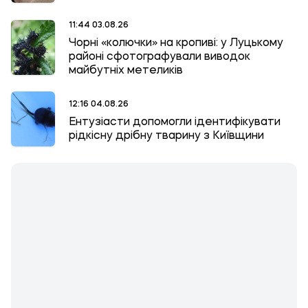
11:44 03.08.26
Чорні «колючки» на кропиві: у Луцькому
районі сфотографували виводок
майбутніх метеликів
12:16 04.08.26
Ентузіасти допомогли ідентифікувати
рідкісну дрібну тварину з Київщини