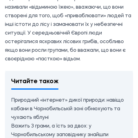
називали «відьминою їжею», вважаючи, що вони
створені для того, щоб «приваблювати» людей та
інші істоти до лісу і заманювати їх у небезпечні
ситуації. У середньовічній Європі люди
остерігалися яскравих лісових грибів, особливо
якщо вони росли групами, бо вважали, що вони є
своєрідною «пасткою» відьом.
Читайте також
Природний «інтернет» дикої природи: навіщо
кабани в Чорнобильській зоні обнюхують та
чухають яблуні
Важить 3 грами, а їсть за двох: у
Чорнобильському заповіднику знайшли