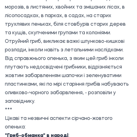
морозів, в листяних, хвойних та змішаних лісах, в
лісопосадках, в парках, в садах, на старих
трухлявих пеньках, біля стовбурів старих дерев
та кущів, скупченими групами та колоніями.
Отруйний гриб, викликає важкі шлунково-кишкові
розлади, інколи навіть з летальними наслідками.
Від справжнього опенька, з яким цей гриб інколи
плутають недосвідчені грибники, відрізняється
жовтим забарвленням шапочки і зеленуватими
пластинками, які по мірі старіння грибів набувають
оливково-чорного забарвлення, - розповіли у
заповіднику.
***
Цікаві та незвичні аспекти сірчано-жовтого
опенька:
"Гриб-обманка" в народі
: