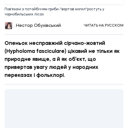
Пов'язані з потойбіччям гриби-"вартові могил"ростуть у
чорнобильських лісах
Нестор Обухівський
ЧИТАТЬ НА РУССКОМ
Опеньок несправжній сірчано-жовтий
(Hypholoma fasciculare) цікавий не тільки як
природне явище, а й як об’єкт, що
привертав увагу людей у народних
переказах і фольклорі.