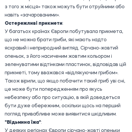
з того ж місця» також можуть бути отруйними або
навіть «зачарованими».
Остережливі прикмети
:
У багатьох країнах Європи побутувала прикмета,
що не можна брати гриби, які мають надто
яскравий і неприродний вигляд. Сірчано-жовтий
опеньок, з його насиченим жовтим кольором і
зеленуватими відтінками пластинок, відповідав цій
прикметі, тому вважався «відлякуючим грибом».
Також вірили, що якщо побачити такий гриб уві сні,
це може бути попередженням про якусь
небезпеку або про ситуацію, в якій доведеться
бути дуже обережним, оскільки щось на перший
погляд привабливе може виявитися шкідливим.
"Відьмина їжа"
:
У деяких регіонах Європи сірчано-жовті опеньки