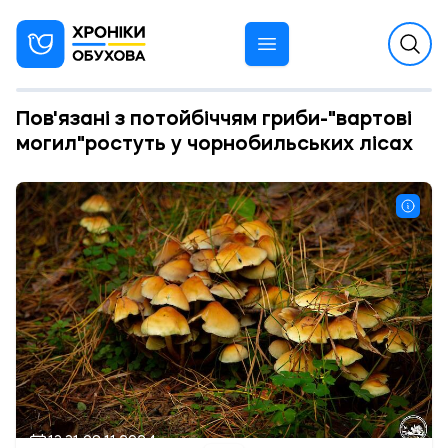
Пов'язані з потойбіччям гриби-"вартові
могил"ростуть у чорнобильських лісах
13:31 08.11.2024