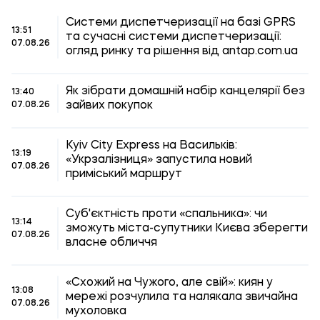
Системи диспетчеризації на базі GPRS
13:51
та сучасні системи диспетчеризації:
07.08.26
огляд ринку та рішення від antap.com.ua
Як зібрати домашній набір канцелярії без
13:40
зайвих покупок
07.08.26
Kyiv City Express на Васильків:
13:19
«Укрзалізниця» запустила новий
07.08.26
приміський маршрут
Суб'єктність проти «спальника»: чи
13:14
зможуть міста-супутники Києва зберегти
07.08.26
власне обличчя
«Схожий на Чужого, але свій»: киян у
13:08
мережі розчулила та налякала звичайна
07.08.26
мухоловка