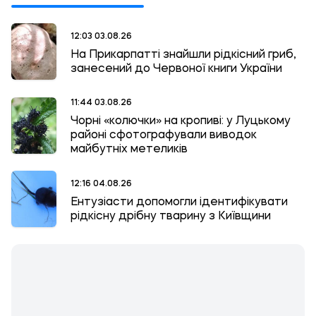
12:03 03.08.26
На Прикарпатті знайшли рідкісний гриб,
занесений до Червоної книги України
11:44 03.08.26
Чорні «колючки» на кропиві: у Луцькому
районі сфотографували виводок
майбутніх метеликів
12:16 04.08.26
Ентузіасти допомогли ідентифікувати
рідкісну дрібну тварину з Київщини