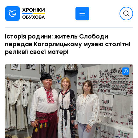
Історія родини: житель Слободи
передав Кагарлицькому музею столітні
реліквії своєї матері