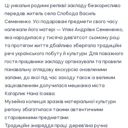
Ці унікальні родинні реліквії закладу безкорисливо
передав житель села Слобода Василь
Семененко. Усі подаровані предмети свого часу
належали його матері — Уляні Андріївні Семененко,
яка народилася у тисяча дев'ятсот сьомому році
та протягом життя дбайливо зберігала традиційні
речі українського побуту й культури. Для поважного
гостя працівники закладу організували та провели
пізнавальну оглядову екскурсію оновленими
залами, до якої під час заходу також із великим
зацікавленням долучилася мешканка міста
Кагарлик Нана Ісаєва.
Музейна колекція зразків матеріальної культури
регіону збагатилася такими автентичними
старовинними предметами:
Традиційні знаряддя праці: дерев'яна ручна