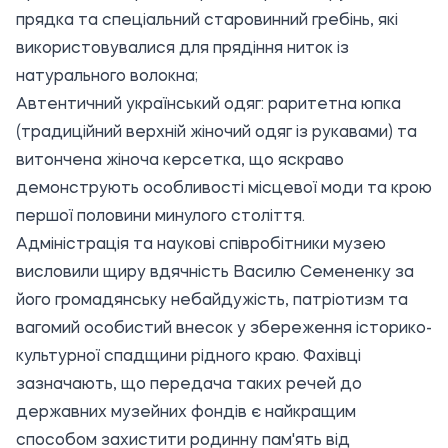
прядка та спеціальний старовинний гребінь, які
використовувалися для прядіння ниток із
натурального волокна;
Автентичний український одяг: раритетна юпка
(традиційний верхній жіночий одяг із рукавами) та
витончена жіноча керсетка, що яскраво
демонструють особливості місцевої моди та крою
першої половини минулого століття.
Адміністрація та наукові співробітники музею
висловили щиру вдячність Василю Семененку за
його громадянську небайдужість, патріотизм та
вагомий особистий внесок у збереження історико-
культурної спадщини рідного краю. Фахівці
зазначають, що передача таких речей до
державних музейних фондів є найкращим
способом захистити родинну пам'ять від