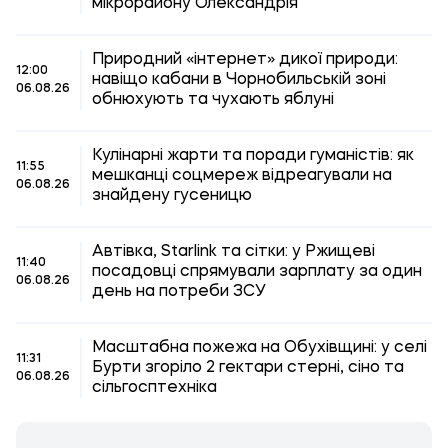
мікрорайону Олександрія
Природний «інтернет» дикої природи:
12:00
навіщо кабани в Чорнобильській зоні
06.08.26
обнюхують та чухають яблуні
Кулінарні жарти та поради гуманістів: як
11:55
мешканці соцмереж відреагували на
06.08.26
знайдену гусеницю
Автівка, Starlink та сітки: у Ржищеві
11:40
посадовці спрямували зарплату за один
06.08.26
день на потреби ЗСУ
Масштабна пожежа на Обухівщині: у селі
11:31
Бурти згоріло 2 гектари стерні, сіно та
06.08.26
сільгосптехніка