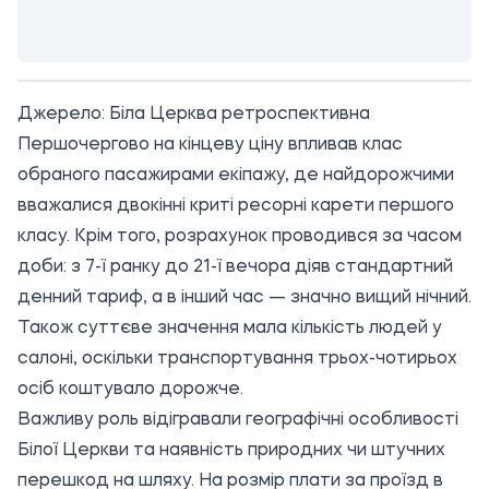
Джерело:
Біла Церква ретроспективна
Першочергово на кінцеву ціну впливав клас
обраного пасажирами екіпажу, де найдорожчими
вважалися двокінні криті ресорні карети першого
класу. Крім того, розрахунок проводився за часом
доби: з 7-ї ранку до 21-ї вечора діяв стандартний
денний тариф, а в інший час — значно вищий нічний.
Також суттєве значення мала кількість людей у
салоні, оскільки транспортування трьох-чотирьох
осіб коштувало дорожче.
Важливу роль відігравали географічні особливості
Білої Церкви та наявність природних чи штучних
перешкод на шляху. На розмір плати за проїзд в