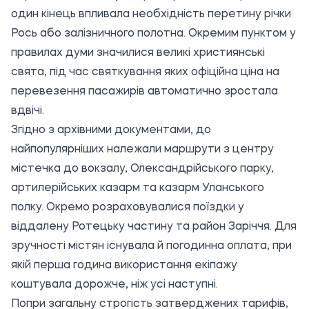
один кінець впливала необхідність перетину річки
Рось або залізничного полотна. Окремим пунктом у
правилах думи значилися великі християнські
свята, під час святкування яких офіційна ціна на
перевезення пасажирів автоматично зростала
вдвічі.
Згідно з архівними документами, до
найпопулярніших належали маршрути з центру
містечка до вокзалу, Олександрійського парку,
артилерійських казарм та казарм Уланського
полку. Окремо розраховувалися поїздки у
віддалену Ротецьку частину та район Заріччя. Для
зручності містян існувала й погодинна оплата, при
якій перша година використання екіпажу
коштувала дорожче, ніж усі наступні.
Попри загальну строгість затверджених тарифів,