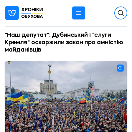
"Наш депутат": Дубинський і "слуги
Кремля" оскаржили закон про амністію
майданівців