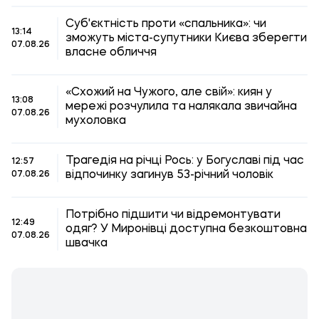
Суб'єктність проти «спальника»: чи
13:14
зможуть міста-супутники Києва зберегти
07.08.26
власне обличчя
«Схожий на Чужого, але свій»: киян у
13:08
мережі розчулила та налякала звичайна
07.08.26
мухоловка
Трагедія на річці Рось: у Богуславі під час
12:57
відпочинку загинув 53-річний чоловік
07.08.26
Потрібно підшити чи відремонтувати
12:49
одяг? У Миронівці доступна безкоштовна
07.08.26
швачка