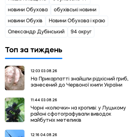
новини Обухова
обухівські новини
новини Обухів
Новини Обухова і краю
Олександр Дубінський
94 округ
Топ за тиждень
12:03 03.08.26
На Прикарпатті знайшли рідкісний гриб,
занесений до Червоної книги України
11:44 03.08.26
Чорні «колючки» на кропиві: у Луцькому
районі сфотографували виводок
майбутніх метеликів
12:16 04.08.26