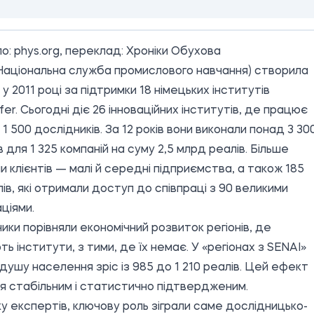
о:
phys.org
, переклад: Хроніки Обухова
Національна служба промислового навчання) створила
у 2011 році за підтримки 18 німецьких інститутів
fer. Сьогодні діє 26 інноваційних інститутів, де працює
 1 500 дослідників. За 12 років вони виконали понад 3 30
в для 1 325 компаній на суму 2,5 млрд реалів. Більше
и клієнтів — малі й середні підприємства, а також 185
ів, які отримали доступ до співпраці з 90 великими
ціями.
ики порівняли економічний розвиток регіонів, де
ь інститути, з тими, де їх немає. У «регіонах з SENAI»
душу населення зріс із 985 до 1 210 реалів. Цей ефект
я стабільним і статистично підтвердженим.
у експертів, ключову роль зіграли саме дослідницько-