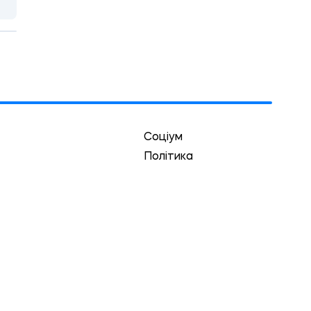
Соціум
Політика
Економіка
Культура
Спорт
Кримінал
Екологія