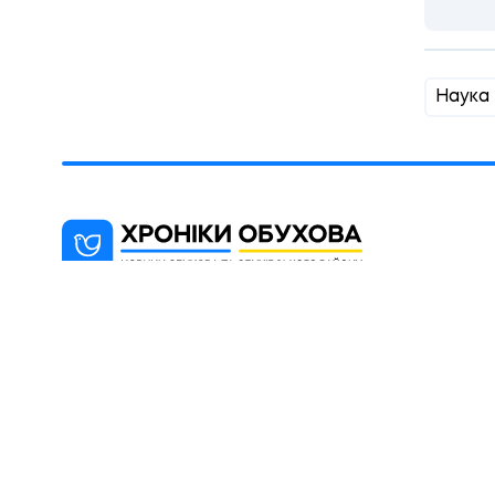
Наука
"Хроніки Обухова" - новинарний
блог, мета якого інформування
мешканців міста Обухова та району
(Київська область).