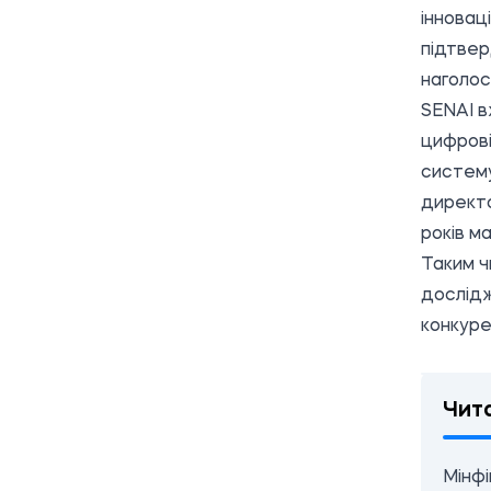
інновац
підтвер
наголос
SENAI в
цифрові
систему
директо
років м
Таким ч
дослідж
конкуре
Чит
Мінфі