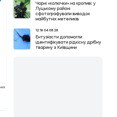
Чорні «колючки» на кропиві: у
Луцькому районі
сфотографували виводок
майбутніх метеликів
12:16 04.08.26
Ентузіасти допомогли
ідентифікувати рідкісну дрібну
тварину з Київщини
очих