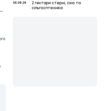
2 гектари стерні, сіно та
06.08.26
сільгосптехніка
 —
ого
у