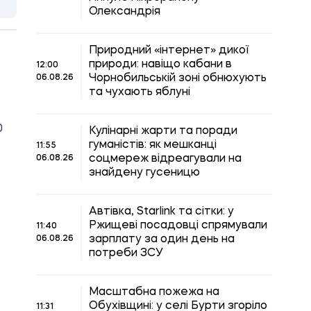
Олександрія
Природний «інтернет» дикої
природи: навіщо кабани в
12:00
Чорнобильській зоні обнюхують
06.08.26
та чухають яблуні
0
Кулінарні жарти та поради
гуманістів: як мешканці
11:55
соцмереж відреагували на
06.08.26
знайдену гусеницю
Автівка, Starlink та сітки: у
Ржищеві посадовці спрямували
11:40
зарплату за один день на
06.08.26
потреби ЗСУ
Масштабна пожежа на
Обухівщині: у селі Бурти згоріло
11:31