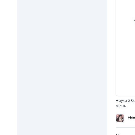
11:
Наука й б
місць
Не