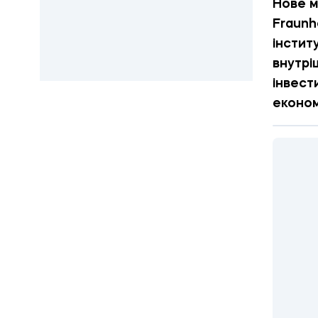
Нове м
Fraunh
інстит
внутрі
інвест
економ