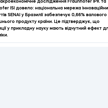
акроекономічне дослідження Fraunhofer IPK та
ofer ISI довело: національна мережа інноваційн
утів SENAI у Бразилії забезпечує 0,66% валового
шнього продукту країни. Це підтверджує, що
иції у прикладну науку мають відчутний ефект д
іки.