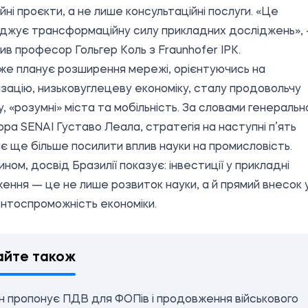
ійні проєкти, а не лише консультаційні послуги. «Це
джує трансформаційну силу прикладних досліджень»,
ив професор Гольгер Коль з Fraunhofer IPK.
же планує розширення мережі, орієнтуючись на
зацію, низьковуглецеву економіку, сталу продовольчу
, «розумні» міста та мобільність. За словами генеральн
ра SENAI Густаво Леала, стратегія на наступні п’ять
ає ще більше посилити вплив науки на промисловість.
ином, досвід Бразилії показує: інвестиції у прикладні
ення — це не лише розвиток науки, а й прямий внесок 
нтоспроможність економіки.
айте також
н пропонує ПДВ для ФОПів і продовження військового