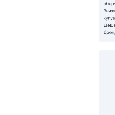
збор
Знижк
купув
Деше
брен