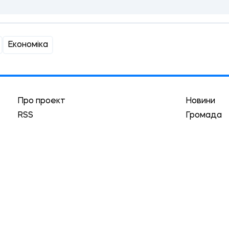
Економіка
Про проект
Новини
RSS
Громада
Реклама
Трибуна
Краєзнавство
Асоціація
Автори
Історії
Архів
Гуманізм
Локації