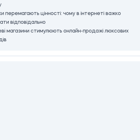
у
и перемагають цінності: чому в інтернеті важко
ати відповідально
ві магазини стимулюють онлайн-продажі люксових
дів