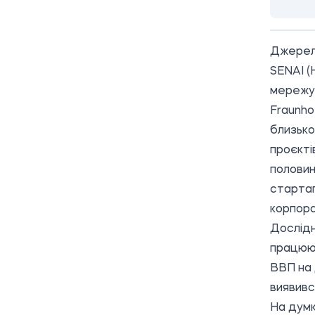
Джерел
SENAI (
мережу 
Fraunho
близько
проєкті
половин
стартап
корпора
Дослідн
працюют
ВВП на 
виявивс
На думк