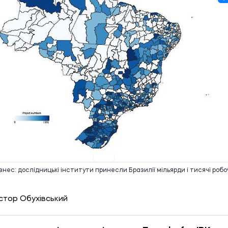
37 24.09.2025
ізнес: дослідницькі інститути принесли Бразилії мільярди і тисячі роб
стор Обухівський