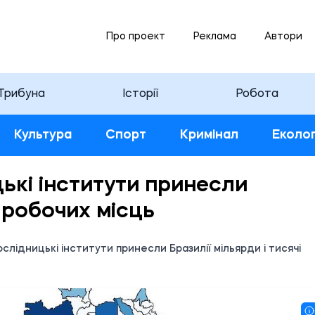
Про проект
Реклама
Автори
Трибуна
Історії
Робота
Культура
Спорт
Кримінал
Еколог
цькі інститути принесли
і робочих місць
ослідницькі інститути принесли Бразилії мільярди і тисячі