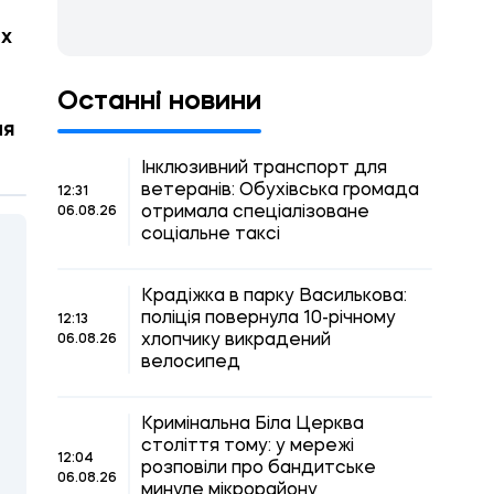
их
Останні новини
ля
Інклюзивний транспорт для
ветеранів: Обухівська громада
12:31
отримала спеціалізоване
06.08.26
соціальне таксі
Крадіжка в парку Василькова:
поліція повернула 10-річному
12:13
хлопчику викрадений
06.08.26
велосипед
Кримінальна Біла Церква
століття тому: у мережі
12:04
розповіли про бандитське
06.08.26
минуле мікрорайону