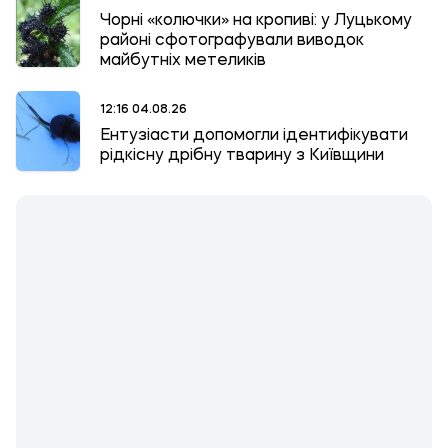
Чорні «колючки» на кропиві: у Луцькому
районі сфотографували виводок
майбутніх метеликів
12:16 04.08.26
Ентузіасти допомогли ідентифікувати
рідкісну дрібну тварину з Київщини