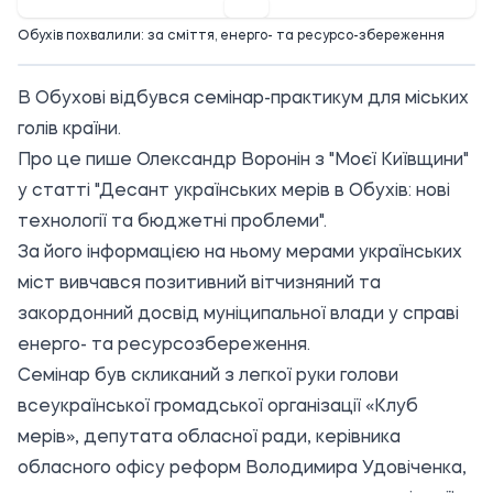
Обухів похвалили: за сміття, енерго- та ресурсо-збереження
В Обухові відбувся семінар-практикум для міських
голів країни.
Про це пише Олександр Воронін з "Моєї Київщини"
у статті
"Десант українських мерів в Обухів: нові
технології та бюджетні проблеми".
За його інформацією на ньому мерами українських
міст вивчався позитивний вітчизняний та
закордонний досвід муніципальної влади у справі
енерго- та ресурсозбереження.
Семінар був скликаний з легкої руки голови
всеукраїнської громадської організації «Клуб
мерів», депутата обласної ради, керівника
обласного офісу реформ Володимира Удовіченка,