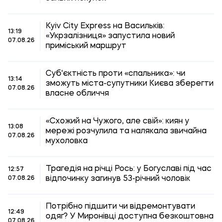
Kyiv City Express на Васильків:
13:19
«Укрзалізниця» запустила новий
07.08.26
приміський маршрут
Суб'єктність проти «спальника»: чи
13:14
зможуть міста-супутники Києва зберегти
07.08.26
власне обличчя
«Схожий на Чужого, але свій»: киян у
13:08
мережі розчулила та налякала звичайна
07.08.26
мухоловка
Трагедія на річці Рось: у Богуславі під час
12:57
відпочинку загинув 53-річний чоловік
07.08.26
Потрібно підшити чи відремонтувати
12:49
одяг? У Миронівці доступна безкоштовна
07.08.26