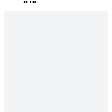
швачка