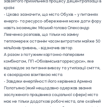
завзятого прихильника процесу децентралізації в
країні
- Цікаво зазначити, що місто Обухів – у питаннях
енерго- та ресурсо-збереження може дати фору
навіть іноземцям. Міський голова Олександр
Левченко розповів, що тільки на заміну
тепломереж останнім часом витратили майже 50
мільйонів гривень, - відзначив автор.
А разом з потужним картонно-паперовим
комбінатом, ПП «Обіхівміськвторресурси», яке
відповідає за питання вивозу та утилізації сміття,
є своєрідною візитівкою міста.
- Завдяки енергійності його керівника Армена
Полатьяна (який нещодавно одержав звання
заслуженого працівника соціальної сфери) місто
має не тільки додаткові робочі міста, але охайний