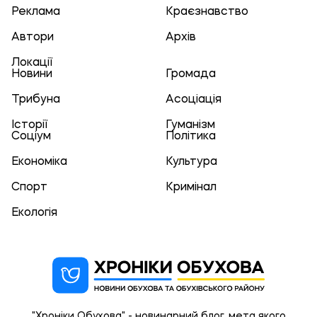
Реклама
Краєзнавство
Автори
Архів
Локації
Новини
Громада
Трибуна
Асоціація
Історії
Гуманізм
Соціум
Політика
Економіка
Культура
Спорт
Кримінал
Екологія
"Хроніки Обухова" - новинарний блог, мета якого