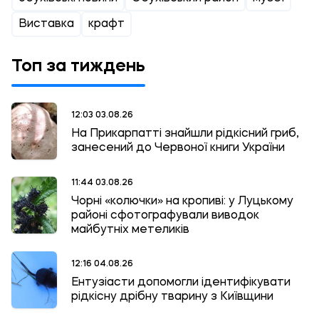
Виставка
крафт
Топ за тиждень
12:03 03.08.26
На Прикарпатті знайшли рідкісний гриб,
занесений до Червоної книги України
11:44 03.08.26
Чорні «колючки» на кропиві: у Луцькому
районі сфотографували виводок
майбутніх метеликів
12:16 04.08.26
Ентузіасти допомогли ідентифікувати
рідкісну дрібну тварину з Київщини