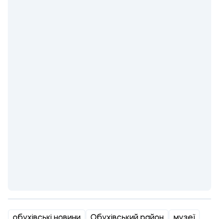
обухівські новини
Обухівський район
музеї