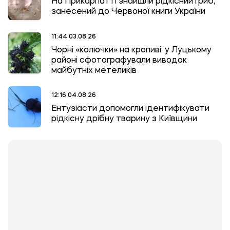
На Прикарпатті знайшли рідкісний гриб,
занесений до Червоної книги України
11:44 03.08.26
Чорні «колючки» на кропиві: у Луцькому
районі сфотографували виводок
майбутніх метеликів
12:16 04.08.26
Ентузіасти допомогли ідентифікувати
рідкісну дрібну тварину з Київщини