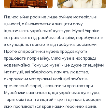
Під час війни росія не лише руйнує матеріальні
цінності, а й намагається знищити саму
ідентичність української культури. Музеї України
потрапляють під російські обстріли, перебувають
в окупації, потерпають від грабунків росіянами.
Проте співробітники музеїв продовжують
працювати попри війну. Сила музеїв насправді
надзвичайна. Тому що музеї – це дуже специфічні
інституції, які зберігають пам’ять людства,
охороняючи матеріальні носії цієї пам’яті в
уречевленій формі, - зазначили організатори.
Музейники зазначають, що українська культура,
територія і життя людей – це ті цінності, заради
яких проливається кров наших героїчних воїнів.