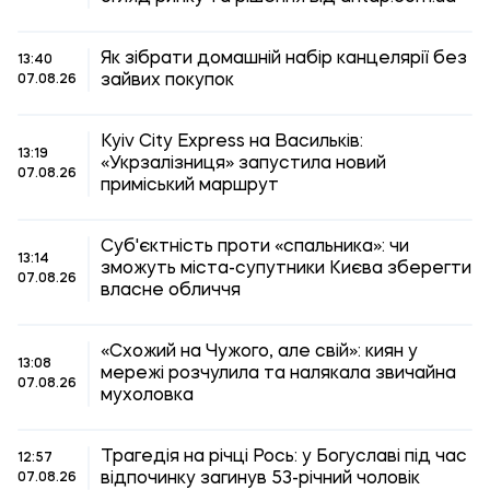
Як зібрати домашній набір канцелярії без
13:40
зайвих покупок
07.08.26
Kyiv City Express на Васильків:
13:19
«Укрзалізниця» запустила новий
07.08.26
приміський маршрут
Суб'єктність проти «спальника»: чи
13:14
зможуть міста-супутники Києва зберегти
07.08.26
власне обличчя
«Схожий на Чужого, але свій»: киян у
13:08
мережі розчулила та налякала звичайна
07.08.26
мухоловка
Трагедія на річці Рось: у Богуславі під час
12:57
відпочинку загинув 53-річний чоловік
07.08.26