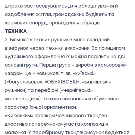
широко застосовувались для облаштування й
оздоблення житла, громадських будівель та
храмових споруд, проведення обрядів.
ТЕХНІКА
2. Більшість тканих рушників мала складний
візерунок через техніки виконання. За принципом
художнього оформлення їх можна поділити на дві
основні групи. Перша група – вироби з кольоровим
узором: це – човникові т. зв. «київські»
(«богуславські», «ОБУХІВСЬКІ», «іванківські»
рушники) та перебірні («чернігівські» і
«кролевецькі»). Техніка виконання й обумовила
характер їхньої орнаментики.
«Київським» зразкам човникового ткацтва
властива поперечно-смугаста композиція
малюнка. У перебірному ткацтві рисунок ведеться