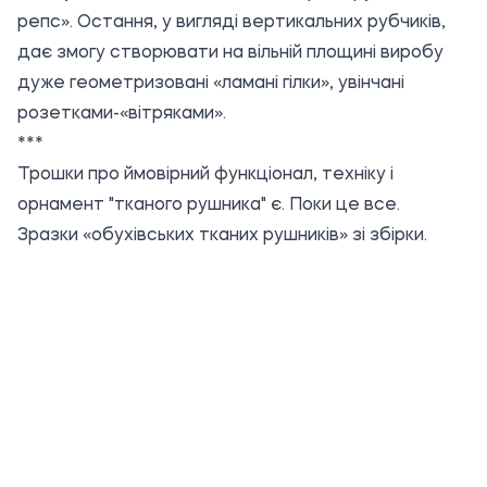
репс». Остання, у вигляді вертикальних рубчиків,
дає змогу створювати на вільній площині виробу
дуже геометризовані «ламані гілки», увінчані
розетками-«вітряками».
***
Трошки про ймовірний функціонал, техніку і
орнамент "тканого рушника" є. Поки це все.
Зразки «обухівських тканих рушників» зі збірки.