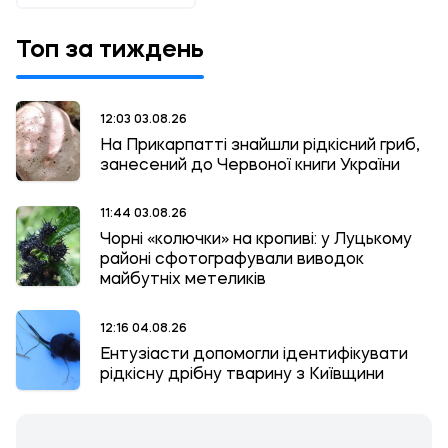
Топ за тиждень
12:03 03.08.26
На Прикарпатті знайшли рідкісний гриб,
занесений до Червоної книги України
11:44 03.08.26
Чорні «колючки» на кропиві: у Луцькому
районі сфотографували виводок
майбутніх метеликів
12:16 04.08.26
Ентузіасти допомогли ідентифікувати
рідкісну дрібну тварину з Київщини