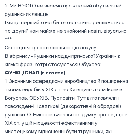
2. Ми НІЧОГО не знаємо про «тканий обухівський
рушник» як явище.
І якщо перший хоча би технологічно реплікується,
то другий нам майже не знайомий навіть візуально.
***
Сьогодні я трошки заповню цю лакуну.
В збірнику «Рушники наддніпрянської України» є
кілька фраз, котрі стосуються Обухова:
ФУНКЦІОНАЛ (гіпотеза)
1. Значними осередками виробництва й поширення
тканих виробів у ХІХ ст. на Київщині стали Іванків,
Богуслав, ОБУХІВ, Пустовіти. Тут виготовляли і
повсякденні, і святкові (декоративні й обрядові)
рушники. О. Никорак висловлює думку про те, що в
ХІХ ст. у цій місцевості ефективними у
мистецькому відношенні були ті рушники, які