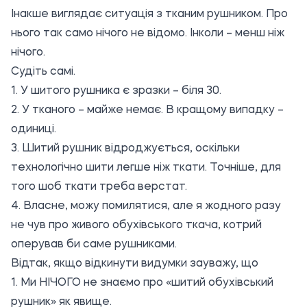
Інакше виглядає ситуація з тканим рушником. Про
нього так само нічого не відомо. Інколи – менш ніж
нічого.
Судіть самі.
1. У шитого рушника є зразки – біля 30.
2. У тканого – майже немає. В кращому випадку –
одиниці.
3. Шитий рушник відроджується, оскільки
технологічно шити легше ніж ткати. Точніше, для
того шоб ткати треба верстат.
4. Власне, можу помилятися, але я жодного разу
не чув про живого обухівського ткача, котрий
оперував би саме рушниками.
Відтак, якщо відкинути видумки зауважу, що
1. Ми НІЧОГО не знаємо про «шитий обухівський
рушник» як явище.