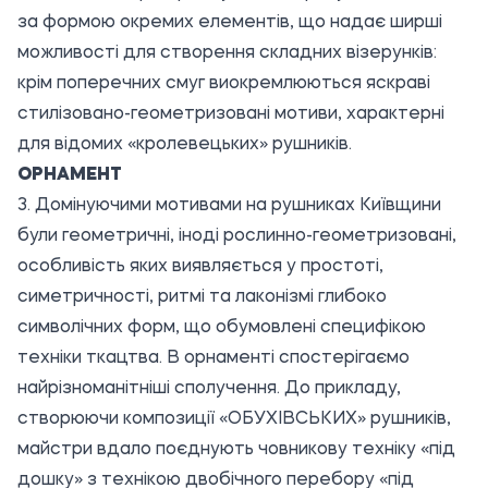
за формою окремих елементів, що надає ширші
можливості для створення складних візерунків:
крім поперечних смуг виокремлюються яскраві
стилізовано-геометризовані мотиви, характерні
для відомих «кролевецьких» рушників.
ОРНАМЕНТ
3. Домінуючими мотивами на рушниках Київщини
були геометричні, іноді рослинно-геометризовані,
особливість яких виявляється у простоті,
симетричності, ритмі та лаконізмі глибоко
символічних форм, що обумовлені специфікою
техніки ткацтва. В орнаменті спостерігаємо
найрізноманітніші сполучення. До прикладу,
створюючи композиції «ОБУХІВСЬКИХ» рушників,
майстри вдало поєднують човникову техніку «під
дошку» з технікою двобічного перебору «під