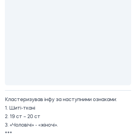
Кластеризував інфу за наступними ознаками:
1. Шиті-ткані
2. 19 ст – 20 ст
3. «Чоловічі» - «жіночі».
***