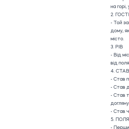
на горі
2. ГОС
- Той з
дому, я
місто.
3. РІВ
- Від мі
від пол
4. СТА
- Став 
- Став 
- Став 
догляну
- Став 
5. ПОЛЯ
- Перши