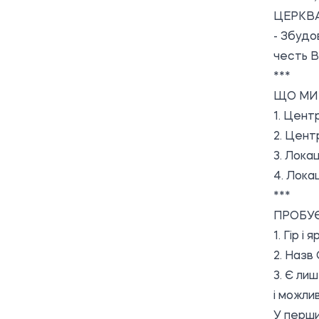
ЦЕРКВ
- Збудо
честь В
***
ЩО МИ
1. Центр
2. Центр
3. Локац
4. Локац
***
ПРОБУ
1. Гір і
2. Назв
3. Є ли
і можли
У перши