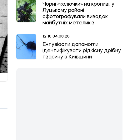
Чорні «колючки» на кропиві: у
Луцькому районі
сфотографували виводок
майбутніх метеликів
12:16 04.08.26
Ентузіасти допомогли
ідентифікувати рідкісну дрібну
тварину з Київщини