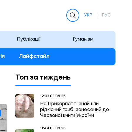
УКР
РУС
Публікації
Гуманізм
ія
Лайфстайл
Топ за тиждень
12:03 03.08.26
На Прикарпатті знайшли
рідкісний гриб, занесений до
Червоної книги України
11:44 03.08.26