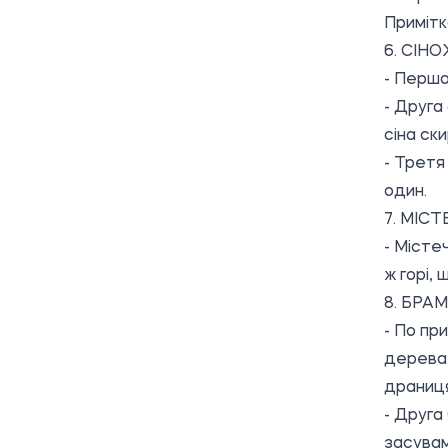
Примітк
6. СІН
- Перша 
- Друга
сіна ски
- Третя
один.
7. МІС
- Місте
ж горі, 
8. БРА
- По пр
дерева.
драниця
- Друга
засувам