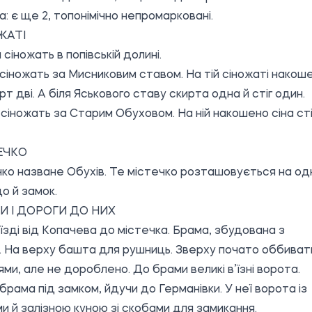
а: є ще 2, топонімічно непромарковані.
ОЖАТІ
сіножать в попівській долині.
 сіножать за Мисниковим ставом. На тій сіножаті накош
рт дві. А біля Яськового ставу скирта одна й стіг один.
 сіножать за Старим Обуховом. На ній накошено сіна сті
ТЕЧКО
чко назване Обухів. Те містечко розташовується на од
що й замок.
МИ І ДОРОГИ ДО НИХ
иїзді від Копачева до містечка. Брама, збудована з
 На верху башта для рушниць. Зверху почато оббиват
ми, але не дороблено. До брами великі в’їзні ворота.
 брама під замком, йдучи до Германівки. У неї ворота із
и й залізною куною зі скобами для замикання.