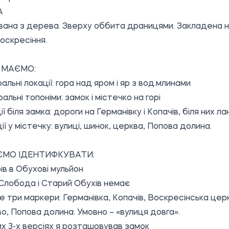
А
вана з дерева. Зверху оббита драницями. Закладена 
оскресіння.
 МАЄМО:
альні локації: гора над яром і яр з вод.млинами
альні топоніми: замок і містечко на горі
ії біля замка: дороги на Германівку і Копачів, біля них ла
ії у містечку: вулиці, шинок, церква, Попова долина.
ЄМО ІДЕНТИФКУВАТИ:
 ярів в Обухові мульйон
 Слобода і Старий Обухів немає
ше три маркери: Германівка, Копачів, Воскресінська цер
во, Попова долина. Умовно – «вулиця довга».
х 3-х версіях я розташовував замок