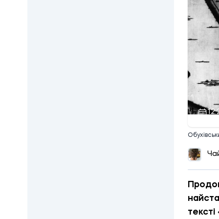
12:
Обухівськи
Ча
Продо
найста
тексті