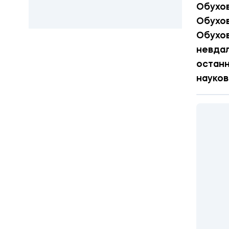
Обухов
Обухов
Обухов
невдал
останн
науков