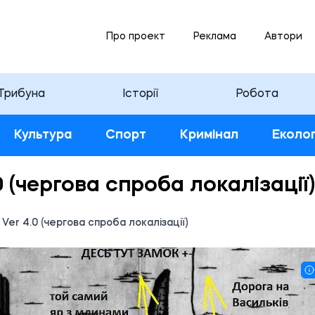
Про проект
Реклама
Автори
Трибуна
Історії
Робота
Культура
Спорт
Кримінал
Еколог
 (чергова спроба локалізації)
Ver 4.0 (чергова спроба локалізації)