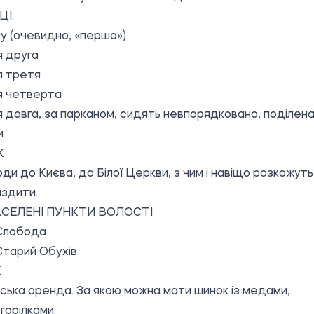
ЦІ:
у (очевидно, «перша»)
я друга
я третя
я четверта
я довга, за парканом, сидять невпорядковано, поділена
и
К
води до Києва, до Білої Церкви, з чим і навіщо розкажуть
їздити.
АСЕЛЕНІ ПУНКТИ ВОЛОСТІ
 Слобода
Старий Обухів
К
вська оренда. За якою можна мати шинок із медами,
горілками.