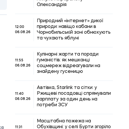
Олександрія
Природний «інтернет» дикої
природи: навіщо кабани в
12:00
Чорнобильській зоні обнюхують
06.08.26
та чухають яблуні
Кулінарні жарти та поради
гуманістів: як мешканці
11:55
соцмереж відреагували на
06.08.26
знайдену гусеницю
Автівка, Starlink та сітки: у
Ржищеві посадовці спрямували
11:40
зарплату за один день на
06.08.26
потреби ЗСУ
Масштабна пожежа на
Обухівщині: у селі Бурти згоріло
ся
11:31