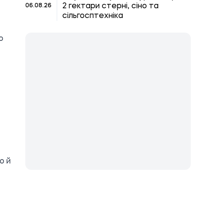
2 гектари стерні, сіно та
06.08.26
сільгосптехніка
о
ю й