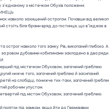
, у з’єднаному з містечком Обухів положенні.
ТИНЕЦЬ
амок навколо захищений острогом. Почавши від великог
кий стоїть біля брами вряд до гостинця, що в’їжджає в
ста острог навколо того замку. Рів, викопаний глибоко. А
я за ровом дубовими кобилинами закладено в два ряди.
ВИ
перший під містечком Обуховом, загачений греблею.
другий нижче того, загачений греблею й засипаний.
третій на слобідці, понижче тих-таки, загачений гребле
тий робочим упустом.
четвертий під містом Обуховом, загачений греблею.
й політок під замком, якщо йти до Германівки.