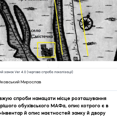
20 19.05.2026
й замок Ver 4.0 (чергова спроба локалізації)
йковський Мирослав
вжую спроби намацати місце розташування
рішого обухівського МАФа, опис котрого є в
 «Інвентар й опис маєтностей замку й двору