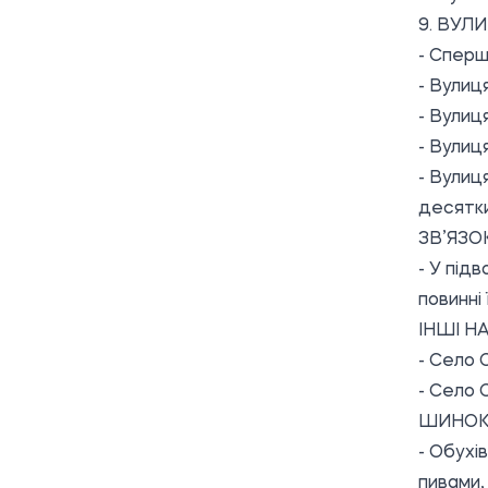
9. ВУЛИ
- Сперш
- Вулиц
- Вулиц
- Вулиц
- Вулиц
десятк
ЗВ’ЯЗО
- У під
повинні 
ІНШІ Н
- Село
- Село 
ШИНО
- Обухі
пивами, 