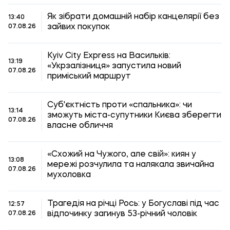
Як зібрати домашній набір канцелярії без
13:40
зайвих покупок
07.08.26
Kyiv City Express на Васильків:
13:19
«Укрзалізниця» запустила новий
07.08.26
приміський маршрут
Суб'єктність проти «спальника»: чи
13:14
зможуть міста-супутники Києва зберегти
07.08.26
власне обличчя
«Схожий на Чужого, але свій»: киян у
13:08
мережі розчулила та налякала звичайна
07.08.26
мухоловка
Трагедія на річці Рось: у Богуславі під час
12:57
відпочинку загинув 53-річний чоловік
07.08.26