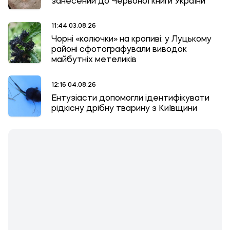
занесений до Червоної книги України
11:44 03.08.26
Чорні «колючки» на кропиві: у Луцькому
районі сфотографували виводок
майбутніх метеликів
12:16 04.08.26
Ентузіасти допомогли ідентифікувати
рідкісну дрібну тварину з Київщини