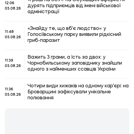
«Гроші на ЗСУ»: на Обухівщині аферисти
12:06
дурять підприємців від імені військової
05.08.26
адміністрації
«Знайду те, що вб'є людство»: у
11:48
Голосіївському парку виявили рідкісний
05.08.26
гриб-паразит
Важить 3 грами, а їсть за двох: у
11:39
Чорнобильському заповіднику знайшли
05.08.26
одного з найменших ссавців України
Чотири види хижаків на одному кар'єрі: на
11:36
Броварщині зафіксували унікальне
05.08.26
полювання