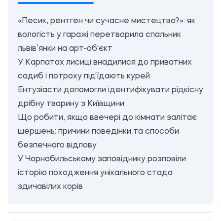
«Песик, рентген чи сучасне мистецтво?»: як
вологість у гаражі перетворила спальник
львів’янки на арт-об'єкт
У Карпатах лисиці внадилися до приватних
садиб і потроху під'їдають курей
Ентузіасти допомогли ідентифікувати рідкісну
дрібну тварину з Київщини
Що робити, якщо ввечері до кімнати залітає
шершень: причини поведінки та способи
безпечного відлову
У Чорнобильському заповіднику розповіли
історію походження унікального стада
здичавілих корів