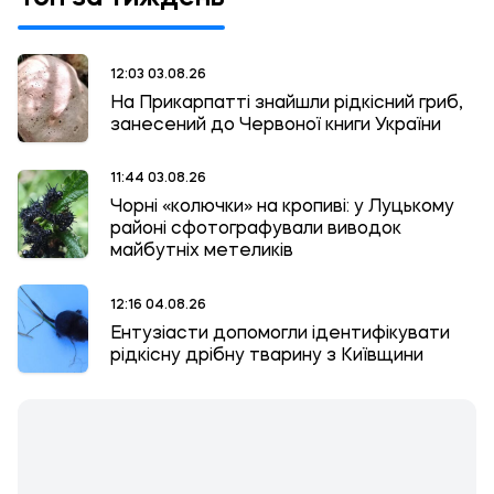
12:03 03.08.26
На Прикарпатті знайшли рідкісний гриб,
занесений до Червоної книги України
11:44 03.08.26
Чорні «колючки» на кропиві: у Луцькому
районі сфотографували виводок
майбутніх метеликів
12:16 04.08.26
Ентузіасти допомогли ідентифікувати
рідкісну дрібну тварину з Київщини