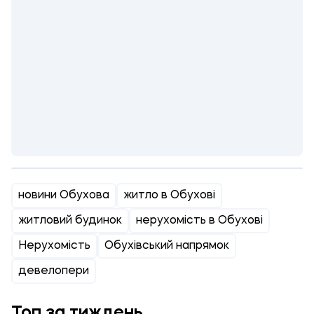
новини Обухова
житло в Обухові
житловий будинок
нерухомість в Обухові
Нерухомість
Обухівський напрямок
девелопери
Топ за тиждень