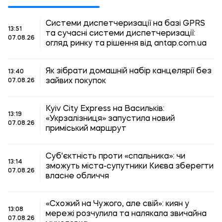
Системи диспетчеризації на базі GPRS
13:51
та сучасні системи диспетчеризації:
07.08.26
огляд ринку та рішення від antap.com.ua
Як зібрати домашній набір канцелярії без
13:40
зайвих покупок
07.08.26
Kyiv City Express на Васильків:
13:19
«Укрзалізниця» запустила новий
07.08.26
приміський маршрут
Суб'єктність проти «спальника»: чи
13:14
зможуть міста-супутники Києва зберегти
07.08.26
власне обличчя
«Схожий на Чужого, але свій»: киян у
13:08
мережі розчулила та налякала звичайна
07.08.26