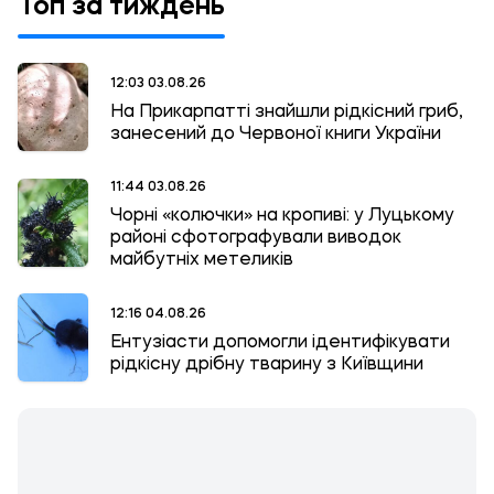
Топ за тиждень
12:03 03.08.26
На Прикарпатті знайшли рідкісний гриб,
занесений до Червоної книги України
11:44 03.08.26
Чорні «колючки» на кропиві: у Луцькому
районі сфотографували виводок
майбутніх метеликів
12:16 04.08.26
Ентузіасти допомогли ідентифікувати
рідкісну дрібну тварину з Київщини