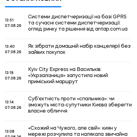
Системи диспетчеризації на базі GPRS
13:51
та сучасні системи диспетчеризації:
07.08.26
огляд ринку та рішення від antap.com.ua
Як зібрати домашній набір канцелярії без
13:40
зайвих покупок
07.08.26
Kyiv City Express на Васильків:
13:19
«Укрзалізниця» запустила новий
07.08.26
приміський маршрут
Суб'єктність проти «спальника»: чи
13:14
зможуть міста-супутники Києва зберегти
07.08.26
власне обличчя
«Схожий на Чужого, але свій»: киян у
13:08
мережі розчулила та налякала звичайна