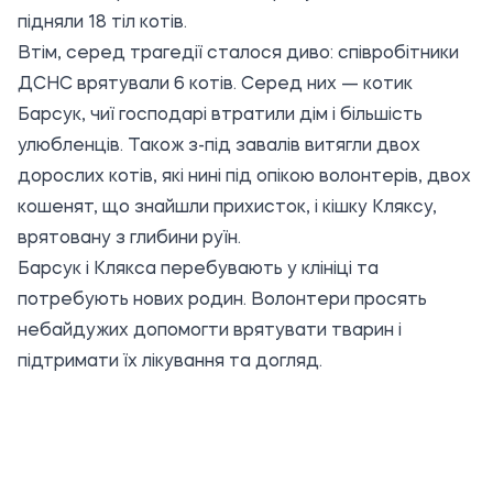
підняли 18 тіл котів.
Втім, серед трагедії сталося диво: співробітники
ДСНС врятували 6 котів. Серед них — котик
Барсук, чиї господарі втратили дім і більшість
улюбленців. Також з-під завалів витягли двох
дорослих котів, які нині під опікою волонтерів, двох
кошенят, що знайшли прихисток, і кішку Кляксу,
врятовану з глибини руїн.
Барсук і Клякса перебувають у клініці та
потребують нових родин. Волонтери просять
небайдужих допомогти врятувати тварин і
підтримати їх лікування та догляд.