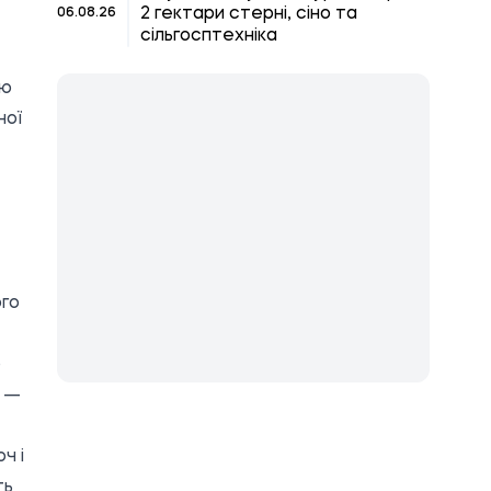
2 гектари стерні, сіно та
06.08.26
сільгосптехніка
ію
ної
ого
о
а —
ч і
ть