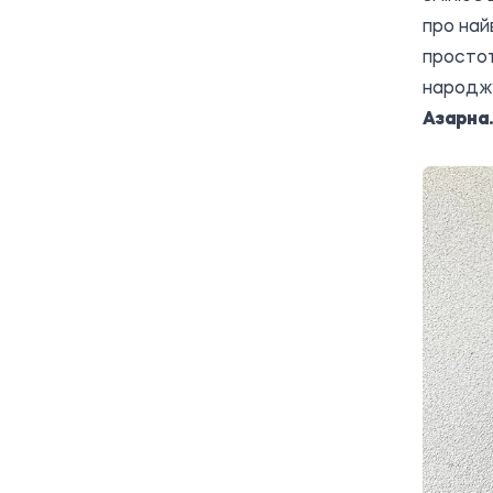
про най
простот
народжу
Азарна.