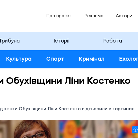
Про проект
Реклама
Автори
Трибуна
Історії
Робота
Культура
Спорт
Кримінал
Еколог
и Обухівщини Ліни Костенко
одженки Обухівщини Ліни Костенко відтворили в картинах