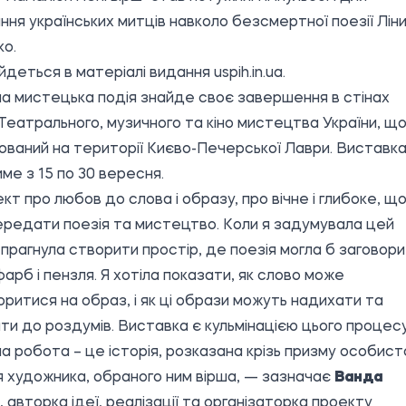
ння українських митців навколо безсмертної поезії Лін
о.
йдеться в матеріалі видання
uspih.in.ua
.
на мистецька подія знайде своє завершення в стінах
еатрального, музичного та кіно мистецтва України, щ
ваний на території Києво-Печерської Лаври. Виставк
ме з 15 по 30 вересня.
кт про любов до слова і образу, про вічне і глибоке, щ
редати поезія та мистецтво. Коли я задумувала цей
 прагнула створити простір, де поезія могла б заговор
арб і пензля. Я хотіла показати, як слово може
ритися на образ, і як ці образи можуть надихати та
ти до роздумів. Виставка є кульмінацією цього процесу
а робота – це історія, розказана крізь призму особист
 художника, обраного ним вірша, — зазначає
Ванда
, авторка ідеї, реалізації та організаторка проекту