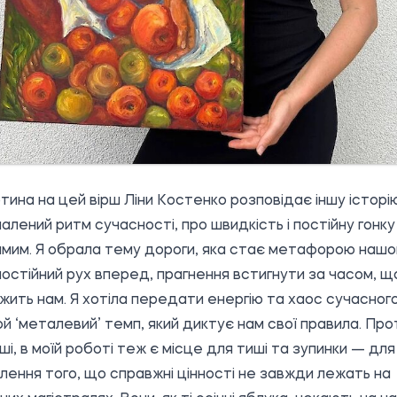
тина на цей вірш Ліни Костенко розповідає іншу історі
алений ритм сучасності, про швидкість і постійну гонку
мим. Я обрала тему дороги, яка стає метафорою нашо
постійний рух вперед, прагнення встигнути за часом, щ
жить нам. Я хотіла передати енергію та хаос сучасног
той ‘металевий’ темп, який диктує нам свої правила. Про
ірші, в моїй роботі теж є місце для тиші та зупинки — для
лення того, що справжні цінності не завжди лежать на