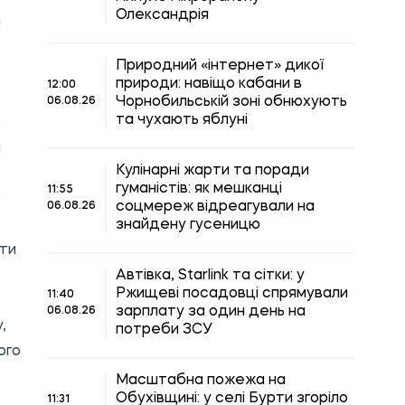
Олександрія
и
Природний «інтернет» дикої
природи: навіщо кабани в
12:00
Чорнобильській зоні обнюхують
06.08.26
та чухають яблуні
о
а
Кулінарні жарти та поради
гуманістів: як мешканці
11:55
о
соцмереж відреагували на
06.08.26
знайдену гусеницю
ити
Автівка, Starlink та сітки: у
Ржищеві посадовці спрямували
11:40
зарплату за один день на
06.08.26
,
потреби ЗСУ
ого
Масштабна пожежа на
Обухівщині: у селі Бурти згоріло
11:31