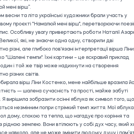
й мені вірш”.
м весни та літа українські художники брали участь у
вому проєкті "Намалюй мені вірш", перетворюючи поез
пис. Особливу увагу привертають роботи Наталії Азар
 Великої, які, не знаючи одна одну, створили дві
но різні, але глибоко пов'язані інтерпретації вірша Ліни
о "Шалені темпи". Їхні картини – це яскравий приклад
к один і той же твір може надихнути на створення
но різних світів.
обирала вірш Ліни Костенко, мене найбільше вразила й
тність — шалена сучасність та прості, майже забуті
і. Я вирішила зобразити осінні яблука як символ того, щ
ться незмінним попри стрімкий темп життя. Мої яблук
ол дому, спокою та тепла, що нагадує про коріння та
 з рідною землею. Вони втілюють у собі дух часу, який хо
все навколо, але не може змінити людську душу і пам’я