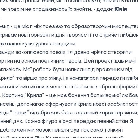
них магістралях. Вони, як ті осінні яблука, чекають на н
 ми зовсім не сподіваємось їх знайти, - додає
Юлія
.
єкт - це міст між поезією та образотворчим мистецтв
дкриває нові горизонти для творчості та сприяє глибшо
ню нашої культурної спадщини.
вжди захоплювала поезія, і я давно мріяла створити
картин на основі поетичних творів. Цей проект дав мені
жливість. Мої роботи були написані під враженням від
Крила” та вірша про жінку, і я намагалася передати глиб
які вони викликали в мене, втілюючи їх в образні форми і
. Картина “Крила” – це моє бачення батьківської любові
 кисень, допомагає сформувати крила нової особистості
ція “Танок” відображає багатогранний характер жінки, 
нний дух. Кожна фігура в русі передає певний стан. Я
 щоб кожен мій мазок пензля був так само тонкий і