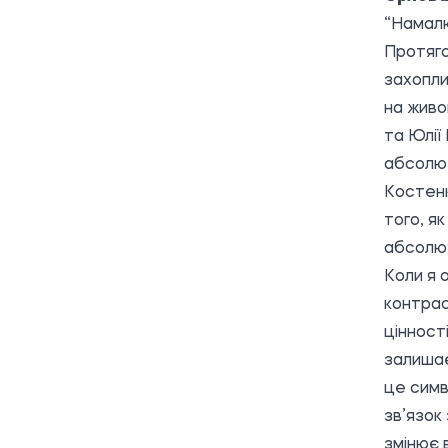
“Намалю
Протяго
захопли
на живо
та Юлії
абсолют
Костенк
того, я
абсолют
Коли я 
контрас
цінност
залишає
це симв
зв’язок
змінює 