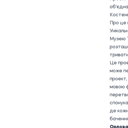
об'єдна
Костенк
Про це 
Унікаль
Музею Т
розташо
тривати
Це прое
може пе
проект,
мовою ф
перетво
спонука
де кожн
бачення
Орлова