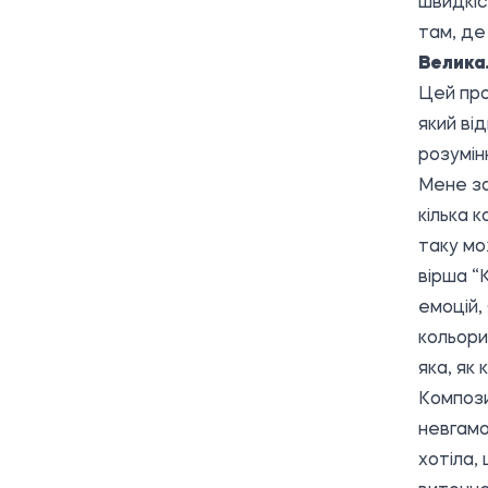
швидкіс
там, де
Велика
Цей про
який ві
розумін
Мене за
кілька 
таку мо
вірша “
емоцій, 
кольори
яка, як
Компози
невгамо
хотіла,