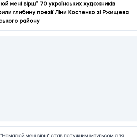
юй мені вірш” 70 українських художників
рили глибину поезії Ліни Костенко зі Ржищева
ського району
"Намалюй мені вірш" став потужним імпульсом для