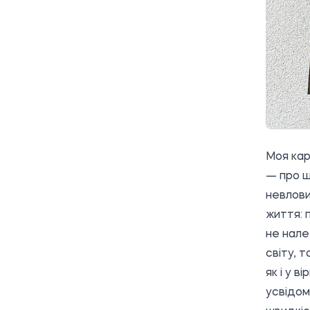
Моя кар
— про ш
невлови
життя: 
не нале
світу, 
як і у в
усвідом