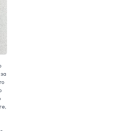
ю
 за
го
о
о
те,