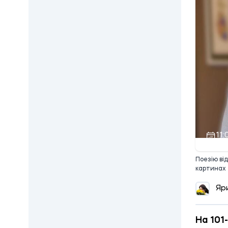
11:
Поезію ві
картинах
Яр
На 101