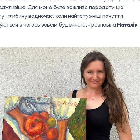
важливіше. Для мене було важливо передати цю
у і глибину водночас, коли найпотужніші почуття
ються з чогось зовсім буденного, - розповіла
Наталія