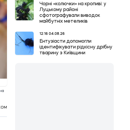
Чорні «колючки» на кропиві: у
Луцькому районі
сфотографували виводок
майбутніх метеликів
12:16 04.08.26
Ентузіасти допомогли
ідентифікувати рідкісну дрібну
тварину з Київщини
 на
КОМ