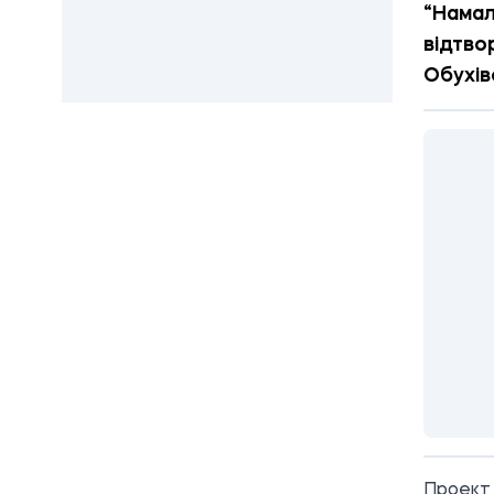
“Намал
відтво
Обухів
Проект 