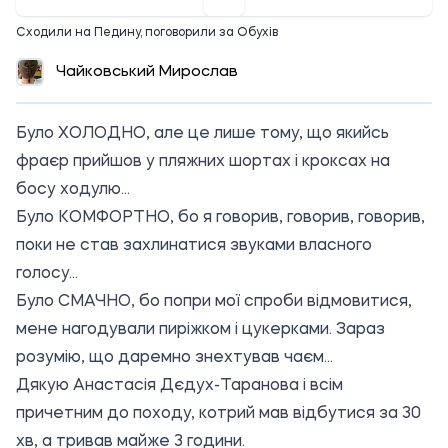
Сходили на Педину, поговорили за Обухів
Чайковський Мирослав
Було ХОЛОДНО, але це лише тому, що якийсь
фраєр прийшов у пляжних шортах і кроксах на
босу ходулю...
Було КОМФОРТНО, бо я говорив, говорив, говорив,
поки не став захлинатися звуками власного
голосу...
Було СМАЧНО, бо попри мої спроби відмовитися,
мене нагодували пиріжком і цукерками. Зараз
розумію, що даремно знехтував чаєм...
Дякую
Анастасія Дєдух-Таранова
і всім
причетним до походу, котрий мав відбутися за 30
хв, а тривав майже 3 години.