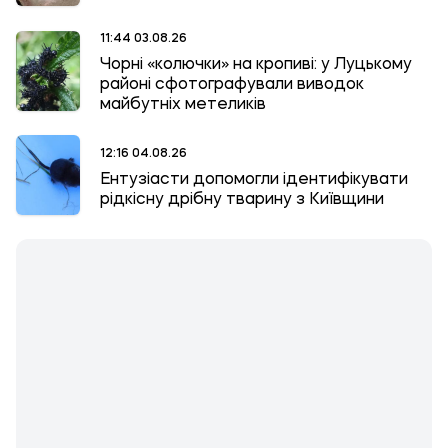
11:44 03.08.26
Чорні «колючки» на кропиві: у Луцькому
районі сфотографували виводок
майбутніх метеликів
12:16 04.08.26
Ентузіасти допомогли ідентифікувати
рідкісну дрібну тварину з Київщини