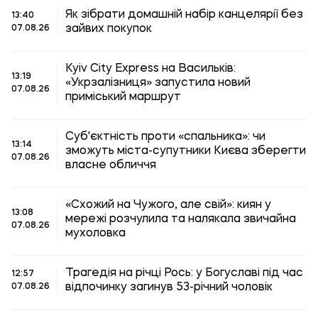
Як зібрати домашній набір канцелярії без
13:40
зайвих покупок
07.08.26
Kyiv City Express на Васильків:
13:19
«Укрзалізниця» запустила новий
07.08.26
приміський маршрут
Суб'єктність проти «спальника»: чи
13:14
зможуть міста-супутники Києва зберегти
07.08.26
власне обличчя
«Схожий на Чужого, але свій»: киян у
13:08
мережі розчулила та налякала звичайна
07.08.26
мухоловка
Трагедія на річці Рось: у Богуславі під час
12:57
відпочинку загинув 53-річний чоловік
07.08.26