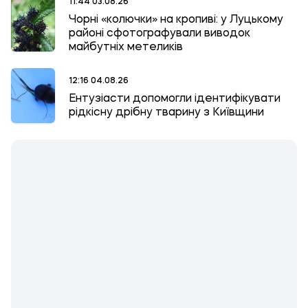
11:44 03.08.26
Чорні «колючки» на кропиві: у Луцькому
районі сфотографували виводок
майбутніх метеликів
12:16 04.08.26
Ентузіасти допомогли ідентифікувати
рідкісну дрібну тварину з Київщини