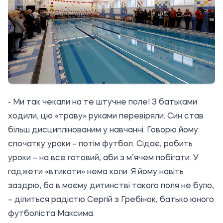
- Ми так чекали на те штучне поле! З батьками
ходили, цю «траву» руками перевіряли. Син став
більш дисциплінованим у навчанні. Говорю йому:
спочатку уроки – потім футбол. Сідає, робить
уроки – на все готовий, аби з м’ячем побігати. У
гаджети «втикати» нема коли. Я йому навіть
заздрю, бо в моєму дитинстві такого поля не було,
– ділиться радістю Сергій з Гребінок, батько юного
футболіста Максима.