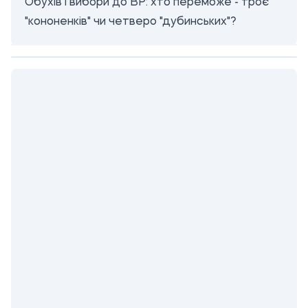
Обухів і вибори до ВР: хто переможе - троє
"кононенків" чи четверо "дубинських"?