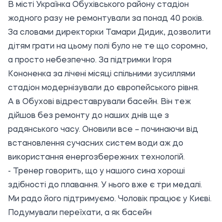
В місті Українка Обухівського району стадіон
жодного разу не ремонтували за понад 40 років.
За словами директорки Тамари Дидик, дозволити
дітям грати на цьому полі було не те що соромно,
а просто небезпечно. За підтримки Ігоря
Кононенка за лічені місяці спільними зусиллями
стадіон модернізували до європейського рівня.
А в Обухові відреставрували басейн. Він теж
дійшов без ремонту до наших днів ще з
радянського часу. Оновили все – починаючи від
встановлення сучасних систем води аж до
використання енергозбережних технологій.
- Тренер говорить, що у нашого сина хороші
здібності до плавання. У нього вже є три медалі.
Ми радо його підтримуємо. Чоловік працює у Києві.
Подумували переїхати, а як басейн