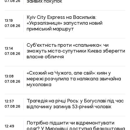
зайвих покупок
07.08.26
Kyiv City Express на Васильків:
13:19
«Укрзалізниця» запустила новий
07.08.26
приміський маршрут
Суб'єктність проти «спальника»: чи
13:14
зможуть міста-супутники Києва зберегти
07.08.26
власне обличчя
«Схожий на Чужого, але свій»: киян у
13:08
мережі розчулила та налякала звичайна
07.08.26
мухоловка
Трагедія на річці Рось: у Богуславі під час
12:57
відпочинку загинув 53-річний чоловік
07.08.26
Потрібно підшити чи відремонтувати
12:49
одяг? У Миронівці доступна безкоштовна