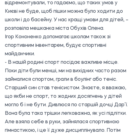
відремонтували, то гадаємо, що таких умов у
Києві не буде, щоб пішки можна було ходити до
школи і до басейну. У нас кращі умови для дітей, –
розповіла мешканка міста Обухів Олена.
Ігор Кононенко допомагає школам також зі
спортивним інвентарем, будує спортивні
майданчики.
- В нашій родині спорт посідає важливе місце.
Поки діти були менші, ми на вихідних часто разом
займалися спортом, грали в боулінг або теніс.
Старший син став тенісистом. Знаєте, я вважаю,
що якби не спорт, то жодних досягнень у дітей
могло б і не бути. Дивлюся по старшій дочці Дар’ї.
Вона була така трішки легковажна, як усі підлітки.
Але взяла себе в руки, зайнялася спортивною
гімнастикою, і це її дуже дисциплінувало. Потім