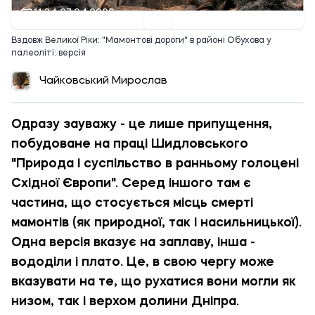
11:34 27.04.2026
Вздовж Великої Ріки: "Мамонтові дороги" в районі Обухова у
палеоліті: версія
Чайковський Мирослав
Одразу зауважу - це лише припущення,
побудоване на праці Шидловського
"Природа і суспільство в ранньому голоцені
Східної Європи". Серед іншого там є
частина, що стосується місць смерті
мамонтів (як природної, так і насильницької).
Одна версія вказує на заплаву, інша -
вододіли і плато. Це, в свою чергу може
вказувати на те, що рухатися вони могли як
низом, так і верхом долини Дніпра.