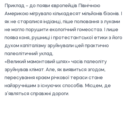
Приклад – до появи європейців Північною
Америкою мігрувало кількадесят мільйонів бізонів. І
як не старалися індіанці, піше полювання з луками
не могло порушити екологічний гомеостаз. І лише
поява коня, рушниці і протестантської етики з його
духом капіталізму зруйнували цей практично
палеолітичний уклад.
«Великий мамонтовий шлях» часів палеоліту
зруйнував клімат. Але, як виявиться згодом,
пересування краєм річкової тераси стане
найзручнішим з існуючих способів. Місцем, де
з’являться справжні дороги.