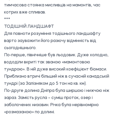
тимчасова стоянка мисливців на мамонтів, час
котрих вже спливав.
***
ТОДІШНІЙ ЛАНДШАФТ
Для повноти розуміння тодішнього ландшафту
варто зауважити його разючу відмінність від
сьогоднішнього.
По-перше, північніше був льодовик. Дуже холодно,
вододіли вкриті так званою «мамонтовою
тундрою». В ній дуже високий коефіцієнт біомаси.
Приблизно втричі більший ніж в сучасній канадській
тундрі (за Залізняком до 5 тон на кв. км).
По-друге долина Дніпра була ширшою і нижчою ніж
зараз. Замість русла – суміш проток, озер і
заболочених низовин. Річка була нерівномірно
«розмазаною» по долині.