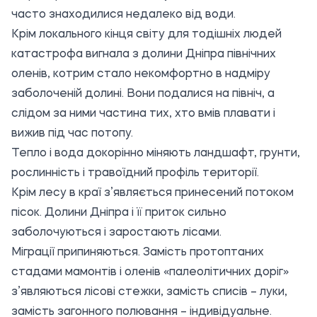
часто знаходилися недалеко від води.
Крім локального кінця світу для тодішніх людей
катастрофа вигнала з долини Дніпра північних
оленів, котрим стало некомфортно в надміру
заболоченій долині. Вони подалися на північ, а
слідом за ними частина тих, хто вмів плавати і
вижив під час потопу.
Тепло і вода докорінно міняють ландшафт, грунти,
рослинність і травоїдний профіль території.
Крім лесу в краї з’являється принесений потоком
пісок. Долини Дніпра і її приток сильно
заболочуються і заростають лісами.
Міграції припиняються. Замість протоптаних
стадами мамонтів і оленів «палеолітичних доріг»
з’являються лісові стежки, замість списів – луки,
замість загонного полювання – індивідуальне.