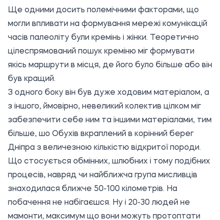
Ще одними досить полемічними факторами, що
могли впливати на формування мережі комунікацій
часів палеоліту були кремінь і жінки. Теоретично
цілеспрямований пошук креміню міг формувати
якісь маршрути в місця, де його було більше або він
був кращий.
З одного боку він був дуже ходовим матеріалом, а
з іншого, ймовірно, невеликий колектив цілком міг
забезпечити себе ним та іншими матеріалами, тим
більше, шо Обухів вкраплений в корінний берег
Дніпра з величезною кількістю відкритої породи.
Що стосується обмінних, шлюбних і тому подібних
процесів, навряд чи найближча група мисливців
знаходилася ближче 50-100 кілометрів. На
побачення не набігаєшся. Ну і 20-30 людей не
мамонти, максимум що вони можуть протоптати