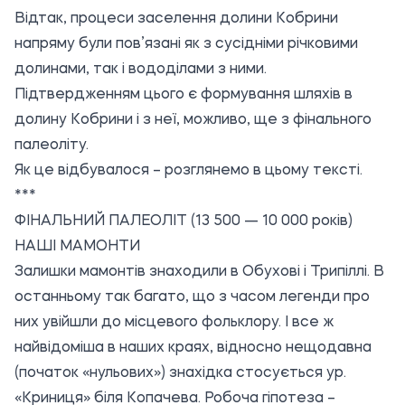
Відтак, процеси заселення долини Кобрини
напряму були пов’язані як з сусідніми річковими
долинами, так і вододілами з ними.
Підтвердженням цього є формування шляхів в
долину Кобрини і з неї, можливо, ще з фінального
палеоліту.
Як це відбувалося – розглянемо в цьому тексті.
***
ФІНАЛЬНИЙ ПАЛЕОЛІТ (13 500 — 10 000 років)
НАШІ МАМОНТИ
Залишки мамонтів знаходили в Обухові і Трипіллі. В
останньому так багато, що з часом легенди про
них увійшли до місцевого фольклору. І все ж
найвідоміша в наших краях, відносно нещодавна
(початок «нульових») знахідка стосується ур.
«Криниця» біля Копачева. Робоча гіпотеза –