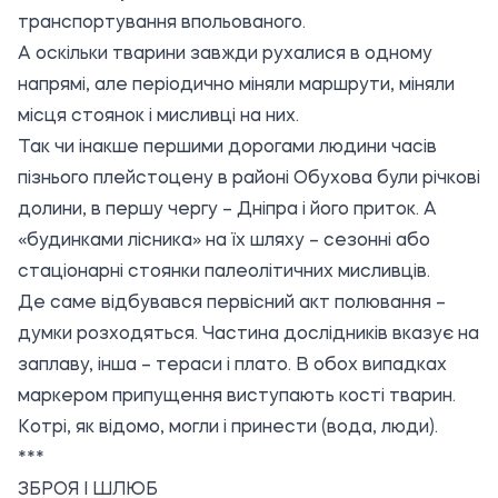
транспортування впольованого.
А оскільки тварини завжди рухалися в одному
напрямі, але періодично міняли маршрути, міняли
місця стоянок і мисливці на них.
Так чи інакше першими дорогами людини часів
пізнього плейстоцену в районі Обухова були річкові
долини, в першу чергу – Дніпра і його приток. А
«будинками лісника» на їх шляху – сезонні або
стаціонарні стоянки палеолітичних мисливців.
Де саме відбувався первісний акт полювання –
думки розходяться. Частина дослідників вказує на
заплаву, інша – тераси і плато. В обох випадках
маркером припущення виступають кості тварин.
Котрі, як відомо, могли і принести (вода, люди).
***
ЗБРОЯ І ШЛЮБ