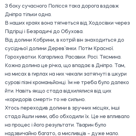
З боку сучасного Полісся така дорога вздовж
Дніпра тільки одна.
В наших краях вона тягнеться від Ходосівки через
Підгірці і Безрадичі до Обухова.
Від долини Кобрини, в котрій він знаходиться до
сусідньої долини Дерев’янки. Потім Красної.
Горохуватки. Кагарлика. Расавки. Росі. Тясмина.
Кожна долина це річка, що впадає в Дніпро. Там,
на мисах в гирлах на них чекали затягнуті в шкури
сурові пізні кроманьйонці. Їм не треба було далеко
йти. Навіть якщо стада відхилялися від цих
«коридорів смерті» то не сильно.
Хтось переходив долини в зручних місцях, інші
стада йшли ними, або обходили їх. Це не впливало
на процес і його результати. Тварин було
надзвичайно багато, а мисливців – дуже мало.