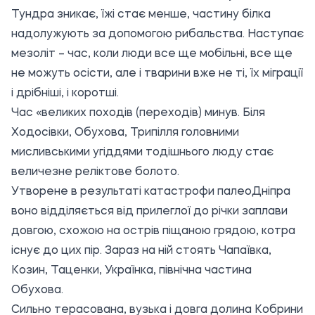
Тундра зникає, їжі стає менше, частину білка
надолужують за допомогою рибальства. Наступає
мезоліт – час, коли люди все ще мобільні, все ще
не можуть осісти, але і тварини вже не ті, їх міграції
і дрібніші, і коротші.
Час «великих походів (переходів) минув. Біля
Ходосівки, Обухова, Трипілля головними
мисливськими угіддями тодішнього люду стає
величезне реліктове болото.
Утворене в результаті катастрофи палеоДніпра
воно відділяється від прилеглої до річки заплави
довгою, схожою на острів піщаною грядою, котра
існує до цих пір. Зараз на ній стоять Чапаївка,
Козин, Таценки, Українка, північна частина
Обухова.
Сильно терасована, вузька і довга долина Кобрини