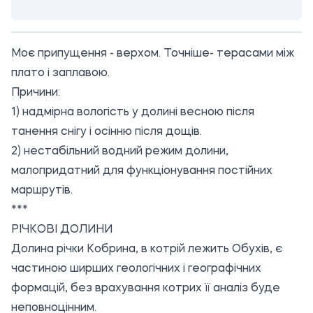
Моє припущення - верхом. Точніше- терасами між
плато і заплавою.
Причини:
1) надмірна вологість у долині весною після
танення снігу і осінню після дощів.
2) нестабільний водний режим долини,
малопридатний для функціонування постійних
маршрутів.
***
РІЧКОВІ ДОЛИНИ
Долина річки Кобрина, в котрій лежить Обухів, є
частиною ширших геологічних і географічних
формацій, без врахування котрих її аналіз буде
неповноцінним.