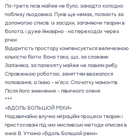
По-третє лісів майже не було, занадто холодно
поблизу льодовика. Луків ще немає, полюють за
допомогою списів: із засідки, заганяючи тварин в
болота, і дуже ймовірно - на переходах через
річки.
Відкритість простору компенсується величезною
кількістю біоти. Вона така, що, за словами
Залізняка, за палеоліту майже не ловили рибу.
Справжньою роботою, заняттям вважалося
полювання, а їжею – м’ясо. Спочатку мамонтів.
Після його зникнення – північного оленя.
***
«ВДОЛЬ БОЛЬШОЙ РЕКИ»
Надзвичайно влучно міграційні процеси тварин і
пристосовані під них мисливські методи описані в
книзі В. Уткина «Вдоль Большой реки».