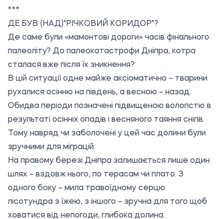
***
ДЕ БУВ (НАД)"РІЧКОВИЙ КОРИДОР"?
Де саме були «мамонтові дороги» часів фінального
палеоліту? До палеокатастрофи Дніпра, котра
сталася вже після їх зникнення?
В цій ситуації одне майже аксіоматично – тварини
рухалися осінню на південь, а весною – назад.
Обидва періоди позначені підвищеною вологістю в
результаті осінніх опадів і весняного таяння снігів.
Тому навряд чи заболочені у цей час долини були
зручними для міграцій.
На правому березі Дніпра залишається лише один
шлях – вздовж нього, по терасам чи плато. З
одного боку – мила травоїдному серцю
лісотундра з їжею, з іншого – зручна для того щоб
ховатися від непогоди, глибока долина.