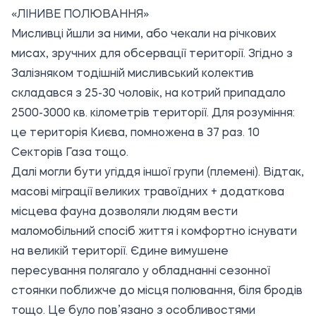
«ЛІНИВЕ ПОЛЮВАННЯ»
Мисливці йшли за ними, або чекали на річкових
мисах, зручних для обсервації території. Згідно з
Залізняком тодішній мисливський колектив
складався з 25-30 чоловік, на котрий припадало
2500-3000 кв. кілометрів території. Для розуміння:
це територія Києва, помножена в 37 раз. 10
Секторів Газа тощо.
Далі могли бути угіддя іншої групи (племені). Відтак,
масові міграції великих травоїдних + додаткова
місцева фауна дозволяли людям вести
маломобільний спосіб життя і комфортно існувати
на великій території. Єдине вимушене
пересування полягало у обладнанні сезонної
стоянки поближче до місця полювання, біля бродів
тощо. Це було пов’язано з особливостями