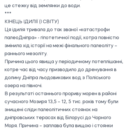
це стежку від землянки до води.
***
КІНЕЦЬ ІДИЛІЇ (І СВІТУ)
Ця ідилія тривала до так званої «катастрофи
палеоДніпра» - гіпотетичної події, котра повністю
змінила хід історії на межі фінального палеоліту –
раннього мезоліту.
Причина цього явища у періодичному потеплішанні,
котре час від часу призводило до дренування в
долину Дніпра льодовикових вод з Поліського
озера на півночі.
В результаті останнього прориву морен в районі
сучасного Мозиря 13,5 – 12, 5 тис. років тому були
знищені сліди палеолітичних стоянок на
дніпровських терасах від Білорусі до Чорного
Моря. Причина – заплава була вищою і стоянки