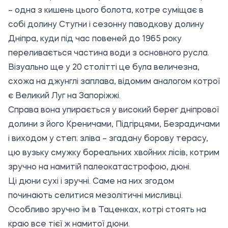
– одна з кишень цього болота, котре суміщає в
собі долину Стугни і сезонну паводкову долину
Дніпра, куди під час повеней до 1965 року
переливається частина води з основного русла.
Візуально ще у 20 столітті це була величезна,
схожа на джунглі заплава, відомим аналогом котрої
є Великий Луг на Запоріжжі.
Справа вона упирається у високий берег дніпрової
долини з його Креничами, Підгірцями, Безрадичами
і виходом у степ; зліва – згадану борову терасу,
цю вузьку смужку бореальних хвойних лісів, котрим
зручно на намитій палеокатастрофою, дюні.
Ці дюни сухі і зручні. Саме на них згодом
починають селитися мезолітичні мисливці.
Особливо зручно їм в Таценках, котрі стоять на
краю все тієї ж намитої дюни.