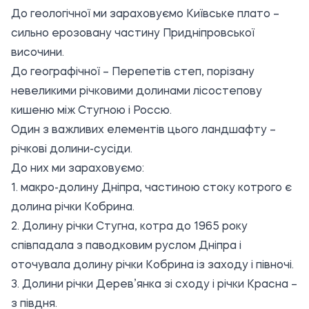
До геологічної ми зараховуємо Київське плато –
сильно ерозовану частину Придніпровської
височини.
До географічної – Перепетів степ, порізану
невеликими річковими долинами лісостепову
кишеню між Стугною і Россю.
Один з важливих елементів цього ландшафту –
річкові долини-сусіди.
До них ми зараховуємо:
1. макро-долину Дніпра, частиною стоку котрого є
долина річки Кобрина.
2. Долину річки Стугна, котра до 1965 року
співпадала з паводковим руслом Дніпра і
оточувала долину річки Кобрина із заходу і півночі.
3. Долини річки Дерев’янка зі сходу і річки Красна –
з півдня.