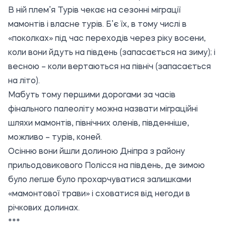
В ній плем’я Турів чекає на сезонні міграції
мамонтів і власне турів. Б’є їх, в тому числі в
«поколках» під час переходів через ріку восени,
коли вони йдуть на південь (запасається на зиму); і
весною – коли вертаються на північ (запасається
на літо).
Мабуть тому першими дорогами за часів
фінального палеоліту можна назвати міграційні
шляхи мамонтів, північних оленів, південніше,
можливо – турів, коней.
Осінню вони йшли долиною Дніпра з району
прильодовикового Полісся на південь, де зимою
було легше було прохарчуватися залишками
«мамонтової трави» і сховатися від негоди в
річкових долинах.
***